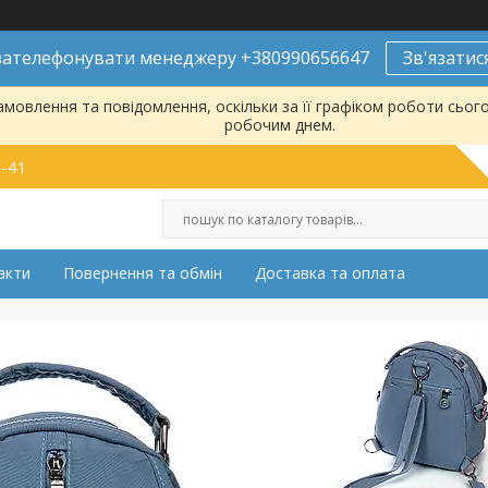
ателефонувати менеджеру +380990656647
Зв'язатис
мовлення та повідомлення, оскільки за її графіком роботи сьог
робочим днем.
9-41
акти
Повернення та обмін
Доставка та оплата