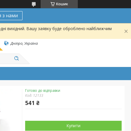
Кошик
я з нами
одні вихідний. Вашу заявку буде оброблено найближчим
Дніпро, Україна
Готово до відправки
Код:
12133
541 ₴
Купити