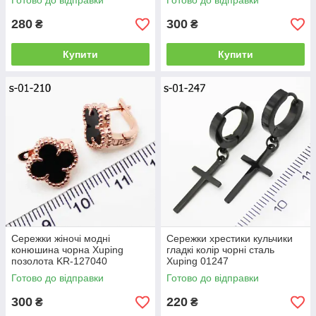
Готово до відправки
Готово до відправки
280
300
₴
₴
Купити
Купити
Сережки жіночі модні
Сережки хрестики кульчики
конюшина чорна Xuping
гладкі колір чорні сталь
позолота KR-127040
Xuping 01247
Готово до відправки
Готово до відправки
300
220
₴
₴