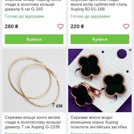
гладкі в золотому кольорі
жіночі колір сріблястий сталь
на женственном образе.
діаметр 6 см G-165
Xuping BJ-01-168
Готово до відправки
Готово до відправки
280
220
₴
₴
Купити
Купити
Сережки-кільця конго великі
Сережки жіночі модні
гладкі в золотистому кольорі
конюшина чорна Xuping
діаметр 7 см Xuping G-2338
позолота англійська застібка