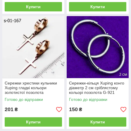
Купити
Купити
Сережки хрестики кульчики
Сережки-кільця Xuping конго
Xuping гладкі кольори
діаметр 2 см сріблястому
золотистої позолота
кольорі позолота G-921
ювелірна біжутерія BJ-01-167
Готово до відправки
Готово до відправки
201
150
₴
₴
Купити
Купити