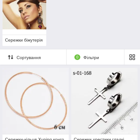
себе. Будьте неотразимы
каждый день, одевая разную
бижутерию.Наша доступная
бижутерия будет достойной
изюминкой в любом Вашем образе, подымая Вам
настроение и самооценку.
Сережки біжутерія
Выбрать бижутерию
Сортування
0
Фільтри
Женщинам всегда хочется все, много и сразу – много
украшений, полные шкафы нарядов и море мужского
внимания. Обилие украшений можно обеспечить с
минимальными потерями для кошелька, если Вы знаете
стоящий
магазин с бижутерией
. В этом каталоге нашего
магазина представлена бижутерия в огромном
ассортименте, а именно:
Серьги на любой вкус;
Колье на все случаи жизни и под любые наряды;
Браслеты, подчеркивающие изящество запястья;
Сережки-кільця Xuping конго
Сережки хрестики гладкі
Броши, которые помогут сделать правильный акцент