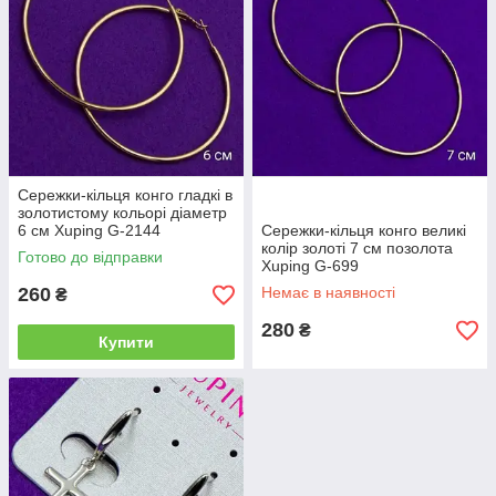
Сережки-кільця конго гладкі в
золотистому кольорі діаметр
6 см Xuping G-2144
Сережки-кільця конго великі
колір золоті 7 см позолота
Готово до відправки
Xuping G-699
260
Немає в наявності
₴
280
₴
Купити