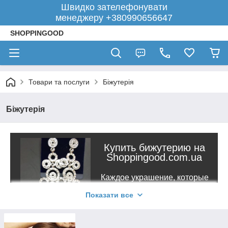
Швидко зателефонувати
менеджеру +380990656647
SHOPPINGOOD
Товари та послуги
Біжутерія
Біжутерія
Купить бижутерию на
Shoppingood.com.ua
Каждое украшение, которые
есть в нашем магазине,
Показати все
создано с одной целью –
сделать женщину
привлекательной, красивой, а,
как следствие, уверенной в