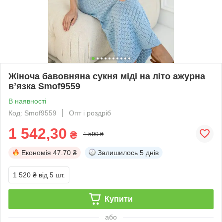
Жіноча бавовняна сукня міді на літо ажурна
вʼязка Smof9559
В наявності
Код: Smof9559
Опт і роздріб
1 542,30
₴
1 590 ₴
Економія
47.70 ₴
Залишилось
5 днів
1 520 ₴
від 5 шт.
Купити
або