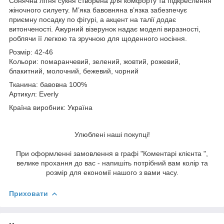
Сонячна літня сукня створена для комфорту та підкреслення
жіночного силуету. М’яка бавовняна в’язка забезпечує
приємну посадку по фігурі, а акцент на талії додає
витонченості. Ажурний візерунок надає моделі виразності,
роблячи її легкою та зручною для щоденного носіння.
Розмір: 42-46
Кольори: помаранчевий, зелений, жовтий, рожевий,
блакитний, молочний, бежевий, чорний
Тканина: бавовна 100%
Артикул: Everly
Країна виробник: Україна
Улюблені наші покупці!
При оформленні замовлення в графі "Коментарі клієнта ",
велике прохання до вас - напишіть потрібний вам колір та
розмір для економії нашого з вами часу.
Приховати