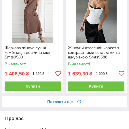
Шовкова жіноча сукня
Жіночий атласний корсет з
комбінація довжина міді
контрастними вставками та
Smts9589
шнурівкою Smts9588
В наявності
В наявності
1 406,50
1 639,30
₴
₴
1 450 ₴
1 690 ₴
Купити
Купити
Показати ще
Про нас