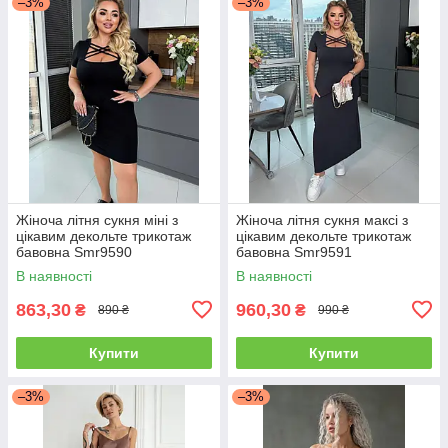
–3%
–3%
Жіноча літня сукня міні з
Жіноча літня сукня максі з
цікавим декольте трикотаж
цікавим декольте трикотаж
бавовна Smr9590
бавовна Smr9591
В наявності
В наявності
863,30
960,30
₴
₴
890 ₴
990 ₴
Купити
Купити
–3%
–3%