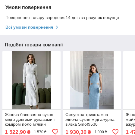
Умови повернення
Повернення товару впродовж 14 днів за рахунок покупця
Всі умови повернення
Подібні товари компанії
Жіноча бавовняна сукня
Силуетна трикотажна
Жіно
міді з довгими рукавами і
жіноча сукня міді ажурна
майк
коміром поло мʼякий
вʼязка Smof9538
ажур
трикотаж Smof9499
1 522,90
1 930,30
1 4
₴
₴
1 570 ₴
1 990 ₴