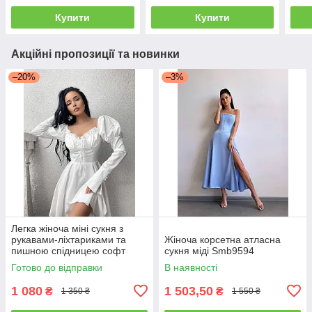
Купити
Купити
Акційні пропозиції та новинки
–20%
–3%
Легка жіноча міні сукня з
рукавами-ліхтариками та
Жіноча корсетна атласна
пишною спідницею софт
сукня міді Smb9594
Sms8406
Готово до відправки
В наявності
1 080
1 503,50
₴
₴
1 350 ₴
1 550 ₴