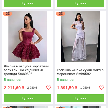
Купити
Купити
–3%
–3%
Жіноча міні сукня корсетний
верх і пишна спідниця 3D
Розкішна жіноча сукня максі з
троянди Smb9593
мереживом Smb9592
В наявності
В наявності
2 211,60
1 891,50
₴
₴
2 280 ₴
1 950 ₴
Купити
Купити