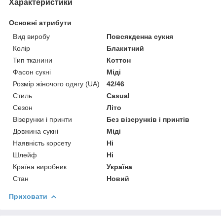
Характеристики
Основні атрибути
Вид виробу
Повсякденна сукня
Колір
Блакитний
Тип тканини
Коттон
Фасон сукні
Міді
Розмір жіночого одягу (UA)
42/46
Стиль
Casual
Сезон
Літо
Візерунки і принти
Без візерунків і принтів
Довжина сукні
Міді
Наявність корсету
Ні
Шлейф
Ні
Країна виробник
Україна
Стан
Новий
Приховати