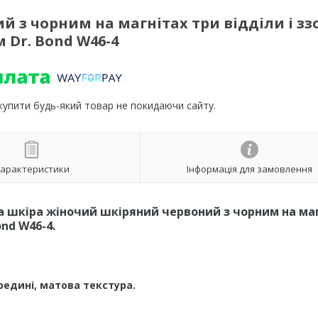
з чорним на магнітах три відділи і зз
м Dr. Bond W46-4
 купити будь-який товар не покидаючи сайту.
арактеристики
Інформація для замовлення
 шкіра жіночий шкіряний червоний з чорним на ма
ond W46-4.
едині, матова текстура.