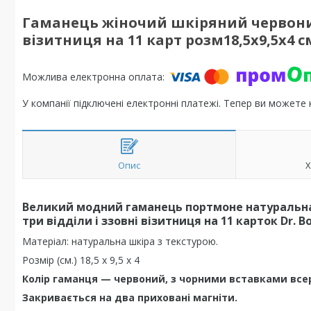
Гаманець жіночий шкіряний червоний 
візитниця на 11 карт розм18,5х9,5х4 с
У компанії підключені електронні платежі. Тепер ви можете
Опис
Х
Великий модний гаманець портмоне натуральна
три відділи і ззовні візитниця на 11 карток Dr. B
Матеріал: натуральна шкіра з текстурою.
Розмір (см.) 18,5 х 9,5 х 4
Колір гаманця — червоний, з чорними вставками всер
Закривається на два приховані магніти.