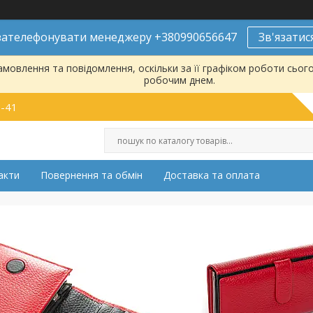
ателефонувати менеджеру +380990656647
Зв'язатис
мовлення та повідомлення, оскільки за її графіком роботи сьог
робочим днем.
9-41
акти
Повернення та обмін
Доставка та оплата