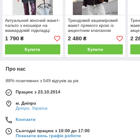
Актуальний жіночий жакет-
Трендовий кашеміровий
Трен
пальто з екошкіри на
жакет прямого крою із
жаке
жаккардовій підкладці
акцентним клапаном
акце
Gs2715
Ps568
Ps5
1 790
2 480
2 2
₴
₴
Купити
Купити
Про нас
88% позитивних з 549 відгуків за рік
Працює з 23.10.2014
м. Дніпро
Дніпро, Україна
Контакти
Сьогодні працює з 10:00 до 17:00
Показати весь графік роботи