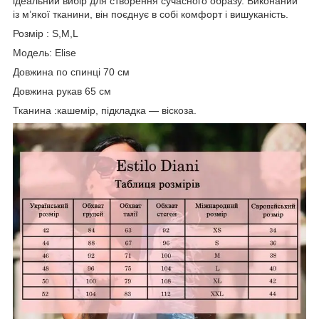
ідеальний вибір для створення сучасного образу. Виконаний
із м’якої тканини, він поєднує в собі комфорт і вишуканість.
Розмір : S,M,L
Модель:
Elise
Довжина по спинці 70 см
Довжина рукав 65 см
Тканина :кашемір, підкладка — віскоза.