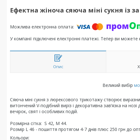
Ефектна жіноча сяюча міні сукня із за
У компанії підключені електронні платежі. Тепер ви можете
Опис
Х
Великий вибір
мо
Сяюча міні сукня з люрексового трикотажу створює виразний
витончений V-подібний виріз і декоративна зав’язка на нозі
вечірок, свят і особливих подій.
Розмірна сітка: S 42, М 44.
Розмір L 46 - пошиття протягом 4-7 днів плюс 250 грн до опт
Кольори: