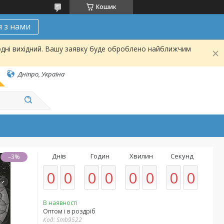
Кошик
я з нами
одні вихідний. Вашу заявку буде оброблено найближчим
Дніпро, Україна
Днів
Годин
Хвилин
Секунд
–3%
0
0
0
0
0
0
0
0
В наявності
Оптом і в роздріб
Код:
Smb9522