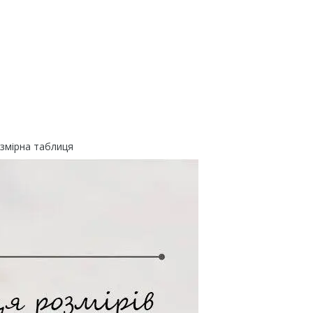
змірна таблиця