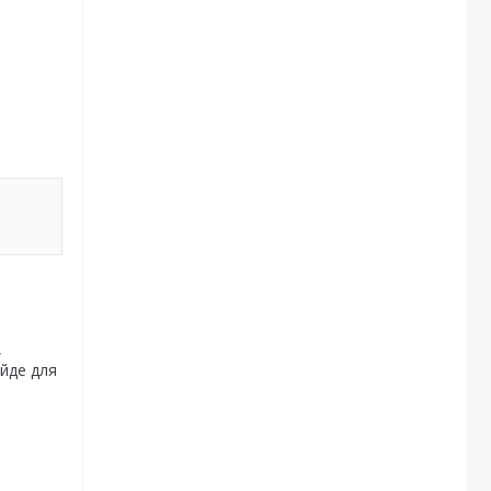
,
ійде для