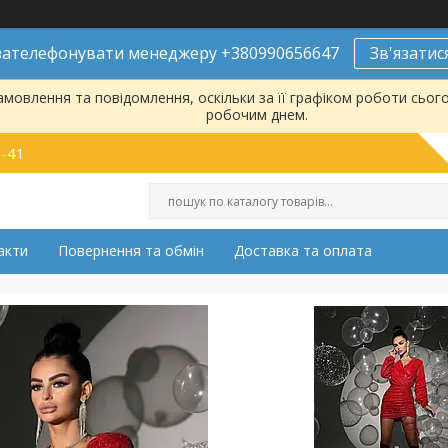
ателефонувати менеджеру +380990656647
Зв'язатис
мовлення та повідомлення, оскільки за її графіком роботи сьог
робочим днем.
9-41
акти
Повернення та обмін
Доставка та оплата