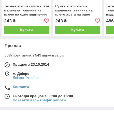
Зелена жіноча сумка клатч
Сумка клатч жіноча
Зеле
маленька тканинна на
маленька тканинна на
ткан
плече на одне відділення
плече жовта на одне
відд
та дві кишені модна Jielshi
відділення та дві кишені
модн
243
243
486
₴
₴
1886
модна Jielshi 1886
Купити
Купити
Про нас
88% позитивних з 549 відгуків за рік
Працює з 23.10.2014
м. Дніпро
Дніпро, Україна
Контакти
Сьогодні працює з 09:00 до 18:00
Показати весь графік роботи