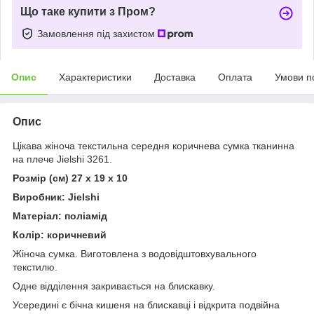
Що таке купити з Пром?
Замовлення під захистом
Опис
Характеристики
Доставка
Оплата
Умови п
Опис
Цікава жіноча текстильна середня коричнева сумка тканинна
на плече Jielshi 3261.
Розмір (см) 27 x 19 x 10
Виробник: Jielshi
Матеріал: поліамід
Колір: коричневий
Жіноча сумка. Виготовлена ​​з водовідштовхувального
текстилю.
Одне відділення закривається на блискавку.
Усередині є бічна кишеня на блискавці і відкрита подвійна