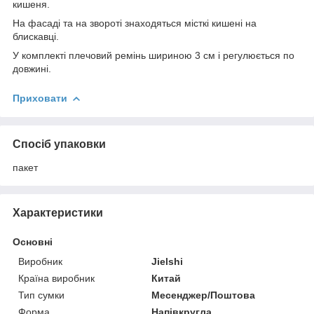
кишеня.
На фасаді та на звороті знаходяться місткі кишені на
блискавці.
У комплекті плечовий ремінь шириною 3 см і регулюється по
довжині.
Приховати
Спосіб упаковки
пакет
Характеристики
Основні
Виробник
Jielshi
Країна виробник
Китай
Тип сумки
Месенджер/Поштова
Форма
Напівкругла