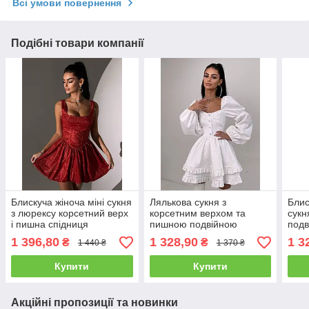
Всі умови повернення
Подібні товари компанії
Блискуча жіноча міні сукня
Лялькова сукня з
Блис
з люрексу корсетний верх
корсетним верхом та
сукн
і пишна спідниця
пишною подвійною
подв
Smb9513
спідницею з оборками
об'є
1 396,80
1 328,90
1 3
₴
₴
1 440 ₴
1 370 ₴
Smb9312
Smb
Купити
Купити
Акційні пропозиції та новинки