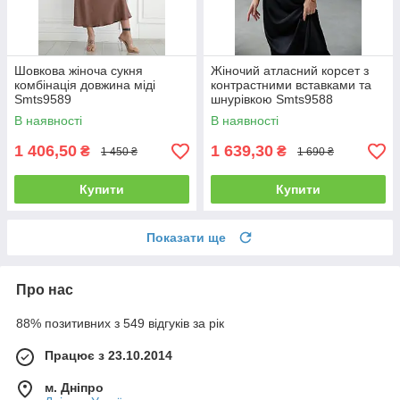
Шовкова жіноча сукня
Жіночий атласний корсет з
комбінація довжина міді
контрастними вставками та
Smts9589
шнурівкою Smts9588
В наявності
В наявності
1 406,50
1 639,30
₴
₴
1 450 ₴
1 690 ₴
Купити
Купити
Показати ще
Про нас
88% позитивних з 549 відгуків за рік
Працює з 23.10.2014
м. Дніпро