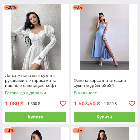
–20%
–3%
Легка жіноча міні сукня з
рукавами-ліхтариками та
Жіноча корсетна атласна
пишною спідницею софт
сукня міді Smb9594
Sms8406
Готово до відправки
В наявності
1 080
1 503,50
₴
₴
1 350 ₴
1 550 ₴
Купити
Купити
–3%
–3%