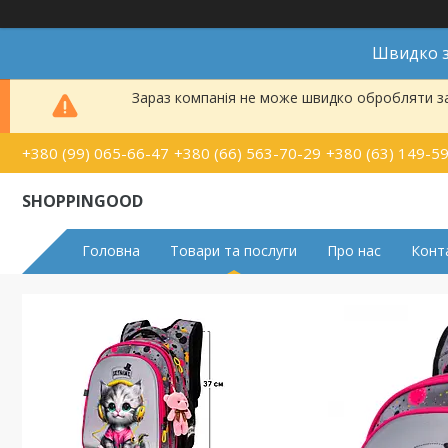
Швидко з
Зараз компанія не може швидко обробляти за
+380 (99) 065-66-47
+380 (66) 563-70-29
+380 (63) 149-5
SHOPPINGOOD
Головна
Товари та послуги
Про нас
Конт