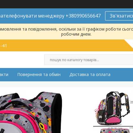
ателефонувати менеджеру +380990656647
Зв'язатис
мовлення та повідомлення, оскільки за її графіком роботи сьог
робочим днем.
9-41
акти
Повернення та обмін
Доставка та оплата