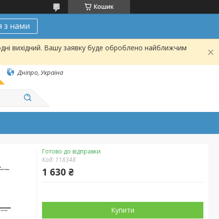
Кошик
я з нами
одні вихідний. Вашу заявку буде оброблено найближчим
Дніпро, Україна
Готово до відправки
Код:
118348
1 630 ₴
Купити