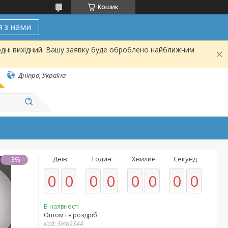
Кошик
я з нами
одні вихідний. Вашу заявку буде оброблено найближчим
Дніпро, Україна
Днів
Годин
Хвилин
Секунд
–3%
0
0
0
0
0
0
0
0
В наявності
Оптом і в роздріб
Код:
Smb9344