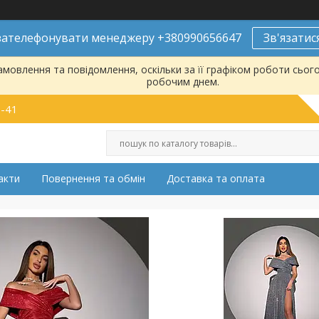
ателефонувати менеджеру +380990656647
Зв'язатис
мовлення та повідомлення, оскільки за її графіком роботи сьог
робочим днем.
9-41
акти
Повернення та обмін
Доставка та оплата