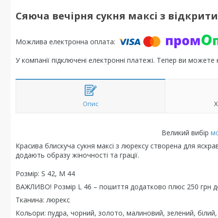
Сяюча вечірня сукня максі з відкрит
У компанії підключені електронні платежі. Тепер ви можете
Опис
Х
Великий вибір
м
Красива блискуча сукня максі з люрексу створена для яскрав
додають образу жіночності та грації.
Розмір: S 42, M 44
ВАЖЛИВО! Розмір L 46 – пошиття додатково плюс 250 грн до
Тканина: люрекс
Кольори: пудра, чорний, золото, малиновий, зелений, білий,