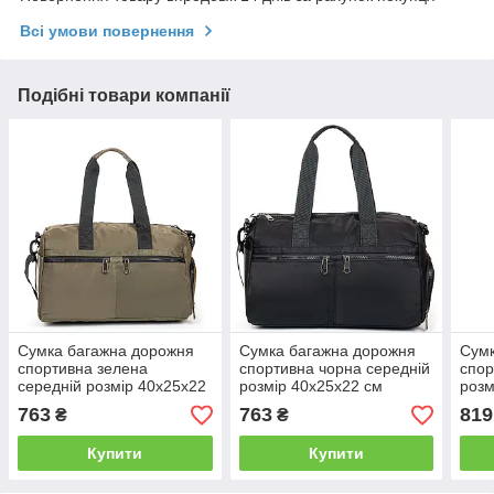
Всі умови повернення
Подібні товари компанії
Сумка багажна дорожня
Сумка багажна дорожня
Сумк
спортивна зелена
спортивна чорна середній
спор
середній розмір 40х25х22
розмір 40х25х22 см
розм
см тканинна міцна з
тканинна міцна з
ткан
763
763
819
₴
₴
кишенями Lanpad 2266
кишенями Lanpad 2266
киш
Купити
Купити