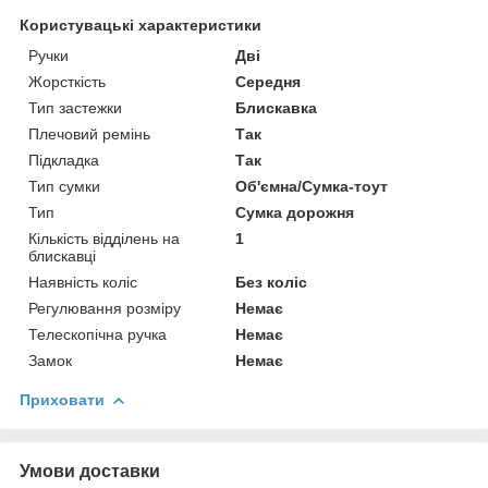
Користувацькі характеристики
Ручки
Дві
Жорсткість
Середня
Тип застежки
Блискавка
Плечовий ремінь
Так
Підкладка
Так
Тип сумки
Об'ємна/Сумка-тоут
Тип
Сумка дорожня
Кількість відділень на
1
блискавці
Наявність коліс
Без коліс
Регулювання розміру
Немає
Телескопічна ручка
Немає
Замок
Немає
Приховати
Умови доставки