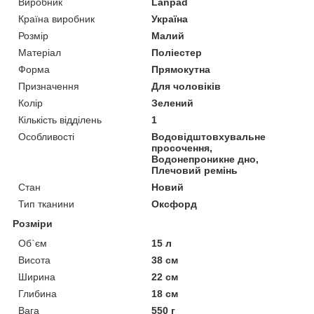
Виробник
Lanpad
Країна виробник
Україна
Розмір
Малий
Матеріал
Поліестер
Форма
Прямокутна
Призначення
Для чоловіків
Колір
Зелений
Кількість відділень
1
Особливості
Водовідштовхувальне
просочення,
Водонепроникне дно,
Плечовий ремінь
Стан
Новий
Тип тканини
Оксфорд
Розміри
Об`єм
15 л
Висота
38 см
Ширина
22 см
Глибина
18 см
Вага
550 г