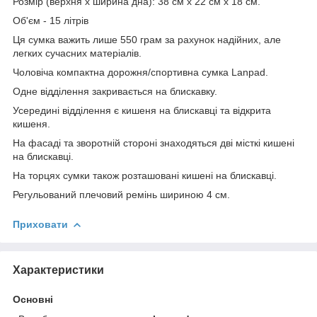
Розмір (верхня x ширина дна): 38 см х 22 см х 18 см.
Об'єм - 15 літрів
Ця сумка важить лише 550 грам за рахунок надійних, але
легких сучасних матеріалів.
Чоловіча компактна дорожня/спортивна сумка Lanpad.
Одне відділення закривається на блискавку.
Усередині відділення є кишеня на блискавці та відкрита
кишеня.
На фасаді та зворотній стороні знаходяться дві місткі кишені
на блискавці.
На торцях сумки також розташовані кишені на блискавці.
Регульований плечовий ремінь шириною 4 см.
Приховати
Характеристики
Основні