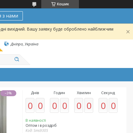
Кошик
я з нами
одні вихідний. Вашу заявку буде оброблено найближчим
Дніпро, Україна
Днів
Годин
Хвилин
Секунд
–3%
0
0
0
0
0
0
0
0
В наявності
Оптом і в роздріб
Код:
Sms9305