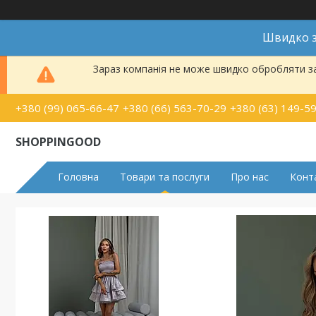
Швидко з
Зараз компанія не може швидко обробляти за
+380 (99) 065-66-47
+380 (66) 563-70-29
+380 (63) 149-5
SHOPPINGOOD
Головна
Товари та послуги
Про нас
Конт