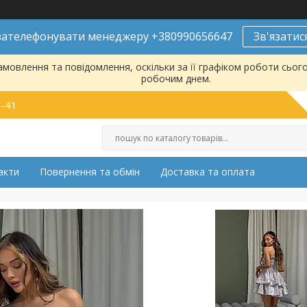
ателефонувати менеджеру +380990656647
Зв'язатис
мовлення та повідомлення, оскільки за її графіком роботи сьог
робочим днем.
9-41
акти
Повернення та обмін
Доставка та оплата