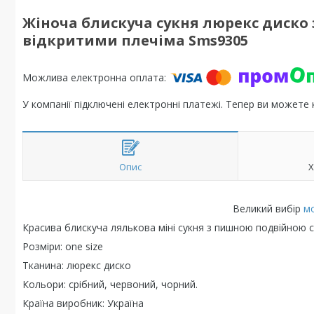
Жіноча блискуча сукня люрекс диско
відкритими плечіма Sms9305
У компанії підключені електронні платежі. Тепер ви можете
Опис
Х
Великий вибір
м
Красива блискуча лялькова міні сукня з пишною подвійною спі
Розміри: one size
Тканина: люрекс диско
Кольори: срібний, червоний, чорний.
Країна виробник: Україна