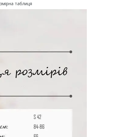
змірна таблиця