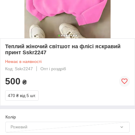
Теплий жіночий світшот на флісі яскравий
принт Sskr2247
Немає в наявності
Код: Sskr2247
Опт і роздріб
500
₴
470 ₴
від 5 шт.
Колір
Рожевий