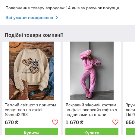
Повернення товару впродовж 14 днів за рахунок покупця
Всі умови повернення
Подібні товари компанії
Теплий світшот з принтом
Яскравий жіночий костюм
Зруч
серця лео на флісі
на флісі оверсайз кофта з
лоси
Ssmod2263
надписами та штани
Lld2
Dbr6055
670
1 670
650
₴
₴
Купити
Купити