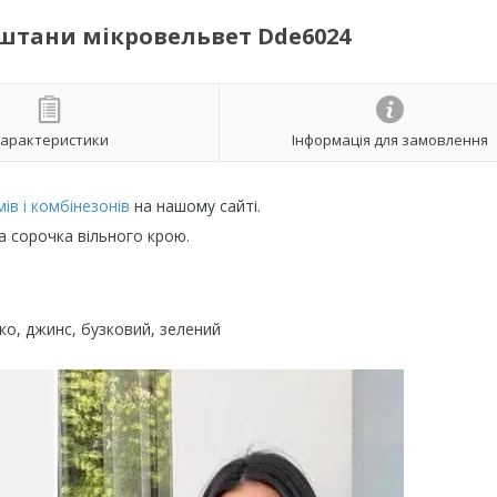
штани мікровельвет Dde6024
арактеристики
Інформація для замовлення
ів і комбінезонів
на нашому сайті.
а сорочка вільного крою.
кко, джинс, бузковий, зелений