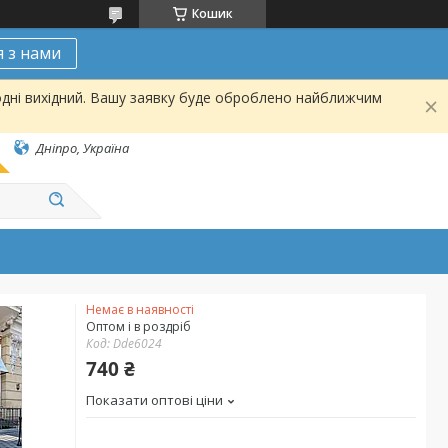
Кошик
я з нами
одні вихідний. Вашу заявку буде оброблено найближчим
Дніпро, Україна
Немає в наявності
Оптом і в роздріб
Код:
Dde6024
740 ₴
Показати оптові ціни