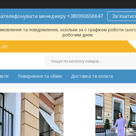
ателефонувати менеджеру +380990656647
Зв'язатис
мовлення та повідомлення, оскільки за її графіком роботи сьог
робочим днем.
9-41
акти
Повернення та обмін
Доставка та оплата