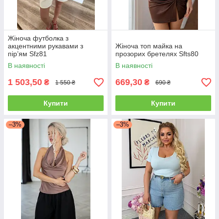
Жіноча футболка з
акцентними рукавами з
Жіноча топ майка на
пірʼям Sfz81
прозорих бретелях Sfts80
В наявності
В наявності
1 503,50
669,30
₴
₴
1 550 ₴
690 ₴
Купити
Купити
–3%
–3%