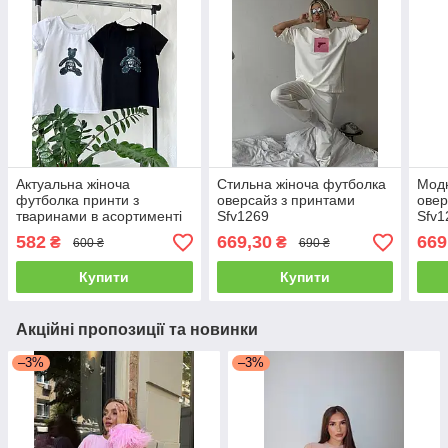
Актуальна жіноча
Стильна жіноча футболка
Модн
футболка принти з
оверсайз з принтами
овер
тваринами в асортименті
Sfv1269
Sfv1
Sfv1308
582
669,30
669
₴
₴
600 ₴
690 ₴
Купити
Купити
Акційні пропозиції та новинки
–3%
–3%