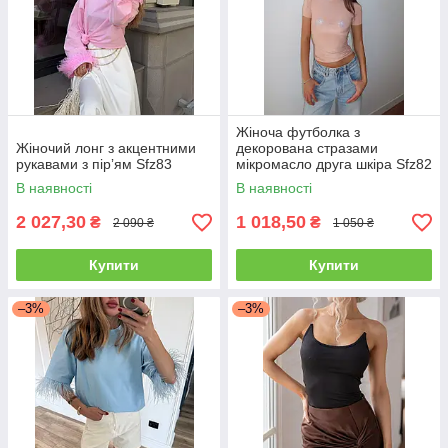
Жіноча футболка з
Жіночий лонг з акцентними
декорована стразами
рукавами з пірʼям Sfz83
мікромасло друга шкіра Sfz82
В наявності
В наявності
2 027,30
1 018,50
₴
₴
2 090 ₴
1 050 ₴
Купити
Купити
–3%
–3%