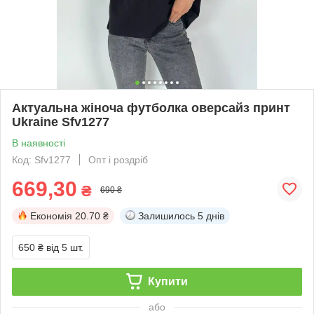
Актуальна жіноча футболка оверсайз принт
Ukraine Sfv1277
В наявності
Код: Sfv1277
Опт і роздріб
669,30
₴
690 ₴
Економія
20.70 ₴
Залишилось
5 днів
650 ₴
від 5 шт.
Купити
або