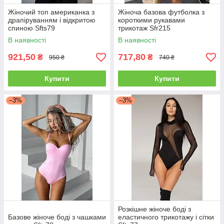
Жіночий топ американка з
Жіноча базова футболка з
драпіруванням і відкритою
короткими рукавами
спиною Sfts79
трикотаж Sfr215
В наявності
В наявності
921,50
717,80
₴
₴
950 ₴
740 ₴
Купити
Купити
–3%
–3%
Розкішне жіноче боді з
Базове жіноче боді з чашками
еластичного трикотажу і сітки