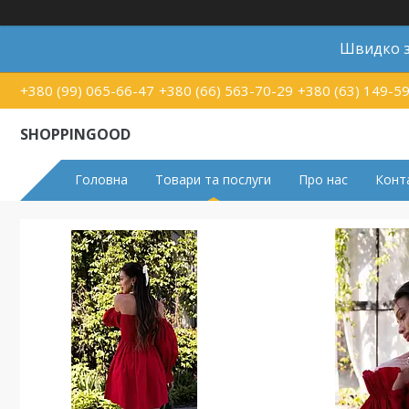
Швидко з
+380 (99) 065-66-47
+380 (66) 563-70-29
+380 (63) 149-5
SHOPPINGOOD
Головна
Товари та послуги
Про нас
Конт