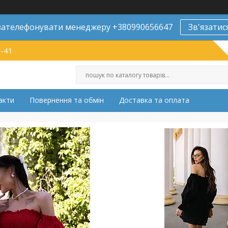
ателефонувати менеджеру +380990656647
Зв'язатис
9-41
акти
Повернення та обмін
Доставка та оплата