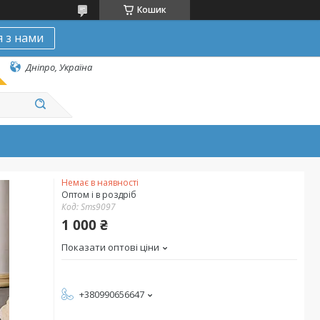
Кошик
я з нами
Дніпро, Україна
Немає в наявності
Оптом і в роздріб
Код:
Sms9097
1 000 ₴
Показати оптові ціни
+380990656647