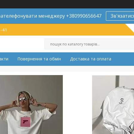
ателефонувати менеджеру +380990656647
Зв'язатис
9-41
акти
Повернення та обмін
Доставка та оплата