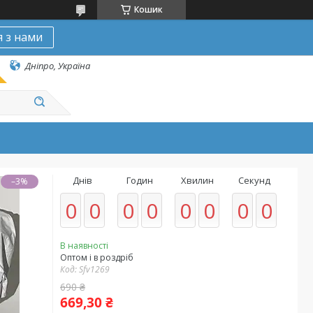
Кошик
я з нами
Дніпро, Україна
Днів
Годин
Хвилин
Секунд
–3%
0
0
0
0
0
0
0
0
В наявності
Оптом і в роздріб
Код:
Sfv1269
690 ₴
669,30 ₴