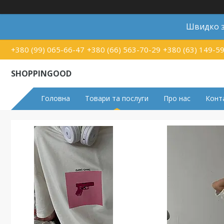
Швидко з
+380 (99) 065-66-47
+380 (66) 563-70-29
+380 (63) 149-5
SHOPPINGOOD
Головна
Товари та послуги
Про нас
Конт