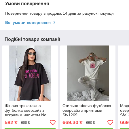
Умови повернення
Повернення товару впродовж 14 днів за рахунок покупця
Всі умови повернення
Подібні товари компанії
Жіноча трикотажна
Стильна жіноча футболка
Модн
футболка оверсайз з
оверсайз з принтами
овер
яскравим написом No
Sfv1269
Sfv1
problem Sfv1280
582
669,30
669
₴
₴
600 ₴
690 ₴