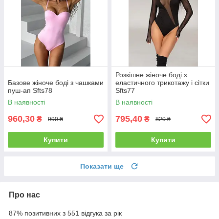
Розкішне жіноче боді з
Базове жіноче боді з чашками
еластичного трикотажу і сітки
пуш-ап Sfts78
Sfts77
В наявності
В наявності
960,30
795,40
₴
₴
990 ₴
820 ₴
Купити
Купити
Показати ще
Про нас
87% позитивних з 551 відгука за рік