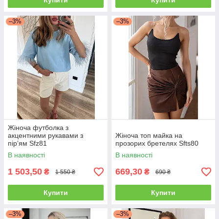
Купити
Купити
–3%
–3%
Жіноча футболка з
акцентними рукавами з
Жіноча топ майка на
пірʼям Sfz81
прозорих бретелях Sfts80
В наявності
В наявності
1 503,50
669,30
₴
₴
1 550 ₴
690 ₴
Купити
Купити
–3%
–3%