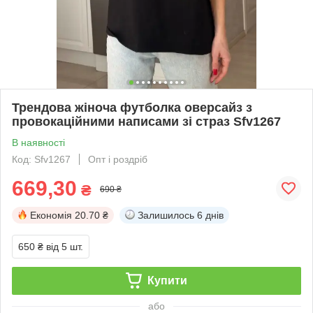
Трендова жіноча футболка оверсайз з
провокаційними написами зі страз Sfv1267
В наявності
Код: Sfv1267
Опт і роздріб
669,30
₴
690 ₴
Економія
20.70 ₴
Залишилось
6 днів
650 ₴
від 5 шт.
Купити
або