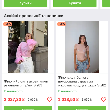
Купити
Купити
Акційні пропозиції та новинки
–3%
–3%
Жіноча футболка з
Жіночий лонг з акцентними
декорована стразами
рукавами з пірʼям Sfz83
мікромасло друга шкіра Sfz82
В наявності
В наявності
2 027,30
1 018,50
₴
₴
2 090 ₴
1 050 ₴