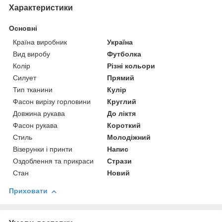
Характеристики
Основні
Країна виробник
Україна
Вид виробу
Футболка
Колір
Різні кольори
Силует
Прямий
Тип тканини
Кулір
Фасон вирізу горловини
Круглий
Довжина рукава
До ліктя
Фасон рукава
Короткий
Стиль
Молодіжний
Візерунки і принти
Напис
Оздоблення та прикраси
Стрази
Стан
Новий
Приховати