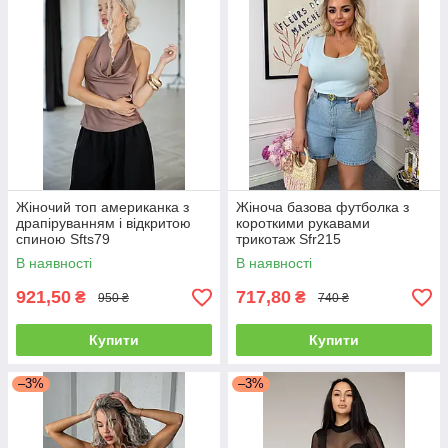
Жіночий топ американка з
Жіноча базова футболка з
драпіруванням і відкритою
короткими рукавами
спиною Sfts79
трикотаж Sfr215
В наявності
В наявності
921,50
717,80
₴
₴
950 ₴
740 ₴
Купити
Купити
–3%
–3%