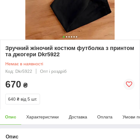
Зручний жіночий костюм футболка з принтом
та джогери Dkr5922
Немає в наявності
Код: Dkr5922
Опт і роздріб
670
₴
640 ₴
від 5 шт.
Опис
Характеристики
Доставка
Оплата
Умови п
Опис