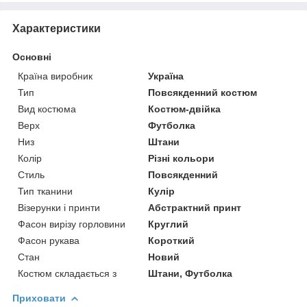
Характеристики
Основні
Країна виробник
Україна
Тип
Повсякденний костюм
Вид костюма
Костюм-двійка
Верх
Футболка
Низ
Штани
Колір
Різні кольори
Стиль
Повсякденний
Тип тканини
Кулір
Візерунки і принти
Абстрактний принт
Фасон вирізу горловини
Круглий
Фасон рукава
Короткий
Стан
Новий
Костюм складається з
Штани, Футболка
Приховати