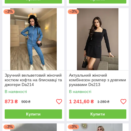
–3%
–3%
Зручний вельветовий жіночий
Актуальний жіночий
костюм кофта на блискавці та
комбінезон ромпер з довгими
джогери Da214
рукавами Ds213
В наявності
В наявності
873
1 241,60
₴
₴
900 ₴
1 280 ₴
Купити
Купити
–3%
–3%