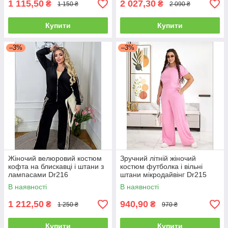
1 115,50
2 027,30
₴
₴
1 150 ₴
2 090 ₴
Купити
Купити
–3%
–3%
Жіночий велюровий костюм
Зручний літній жіночий
кофта на блискавці і штани з
костюм футболка і вільні
лампасами Dr216
штани мікродайвінг Dr215
В наявності
В наявності
1 212,50
940,90
₴
₴
1 250 ₴
970 ₴
Купити
Купити