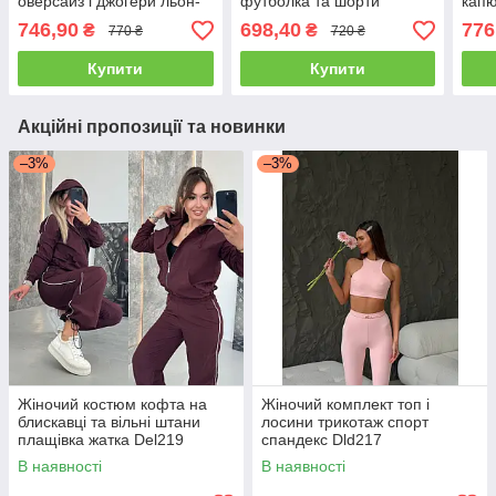
оверсайз і джогери льон-
футболка та шорти
кап
жатка Dv5949
Dmk6016
Da5
746,90
698,40
776
₴
₴
770 ₴
720 ₴
Купити
Купити
Акційні пропозиції та новинки
–3%
–3%
Жіночий костюм кофта на
Жіночий комплект топ і
блискавці та вільні штани
лосини трикотаж спорт
плащівка жатка Del219
спандекс Dld217
В наявності
В наявності