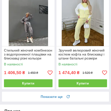
Стильний жіночий комбінезон
Зручний велюровий жіночий
з водопроникної плащівки на
костюм кофта на блискавці і
блискавці різні кольори
штани батальні розміри
Dvk4634
Dr212
В наявності
В наявності
1 406,50
1 474,40
₴
₴
1 450 ₴
1 520 ₴
Купити
Купити
Показати ще