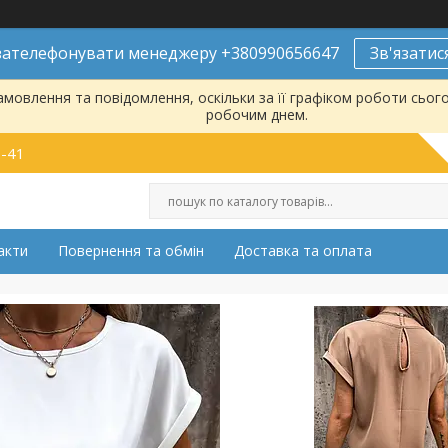
ателефонувати менеджеру +380990656647
Зв'язатис
мовлення та повідомлення, оскільки за її графіком роботи сьог
робочим днем.
9-41
акти
Повернення та обмін
Доставка та оплата