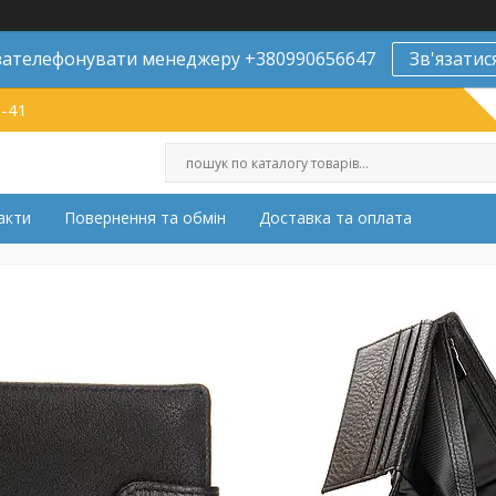
ателефонувати менеджеру +380990656647
Зв'язатис
9-41
акти
Повернення та обмін
Доставка та оплата