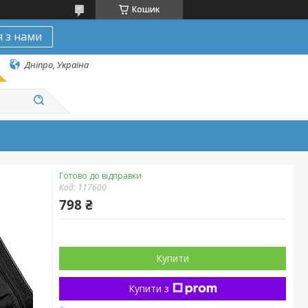
Кошик
я з нами
Дніпро, Україна
Готово до відправки
Код:
117600
798 ₴
Купити
Купити з