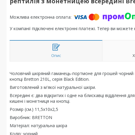
рептилія з монетницею всередині Bre
У компанії підключені електронні платежі. Тепер ви можете
Опис
Х
Чоловічий шкіряний гаманець-портмоне для грошей чорний п
кнопці Bretton 210L, серія Black Edition.
Виготовлений з м'якої натуральної шкіри.
Всередині є: два відкритих і одне на блискавці відділення дл
кишені і монетниця на кнопці.
Розмір (см.) 11,5х10х2,5
Виробник: BRETTON
Матеріал: натуральна шкіра
Колір: чорний