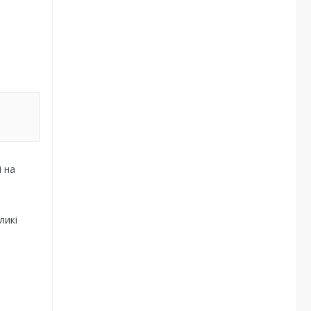
і на
ликі