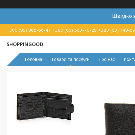
Швидко з
+380 (99) 065-66-47
+380 (66) 563-70-29
+380 (63) 149-5
SHOPPINGOOD
Головна
Товари та послуги
Про нас
Конт