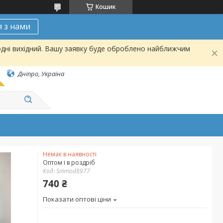
Кошик
я з нами
одні вихідний. Вашу заявку буде оброблено найближчим
Дніпро, Україна
Немає в наявності
Оптом і в роздріб
Код:
Smmod8977
740 ₴
Показати оптові ціни