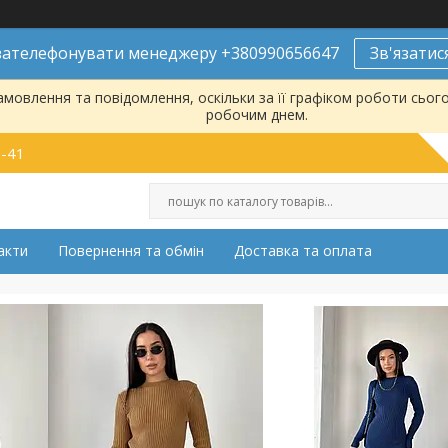
ателефонувати менеджеру +380990656647
Зв'язатис
мовлення та повідомлення, оскільки за її графіком роботи сьог
робочим днем.
9-41
акти
Повернення та обмін
Доставка та оплата