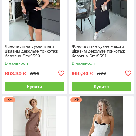
Жіноча літня сукня міні з
Жіноча літня сукня максі з
цікавим декольте трикотаж
цікавим декольте трикотаж
бавовна Smr9590
бавовна Smr9591
В наявності
В наявності
863,30
960,30
₴
₴
890 ₴
990 ₴
Купити
Купити
–3%
–3%