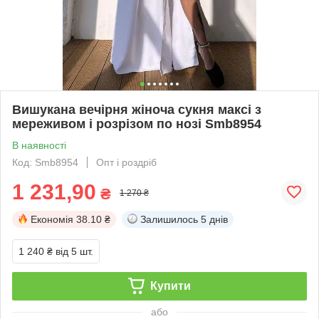
Вишукана вечірня жіноча сукня максі з
мереживом і розрізом по нозі Smb8954
В наявності
Код: Smb8954
Опт і роздріб
1 231,90
₴
1 270 ₴
Економія
38.10 ₴
Залишилось
5 днів
1 240 ₴
від 5 шт.
Купити
або