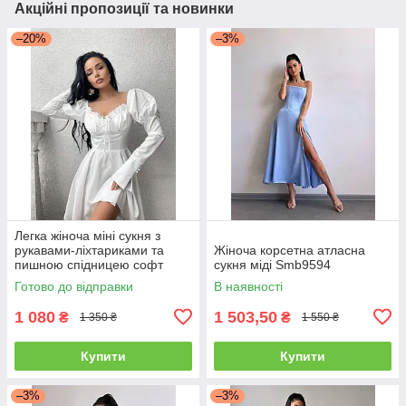
Акційні пропозиції та новинки
–20%
–3%
Легка жіноча міні сукня з
рукавами-ліхтариками та
Жіноча корсетна атласна
пишною спідницею софт
сукня міді Smb9594
Sms8406
Готово до відправки
В наявності
1 080
1 503,50
₴
₴
1 350 ₴
1 550 ₴
Купити
Купити
–3%
–3%