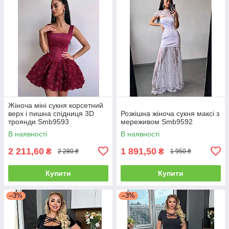
Жіноча міні сукня корсетний
верх і пишна спідниця 3D
Розкішна жіноча сукня максі з
троянди Smb9593
мереживом Smb9592
В наявності
В наявності
2 211,60
1 891,50
₴
₴
2 280 ₴
1 950 ₴
Купити
Купити
–3%
–3%