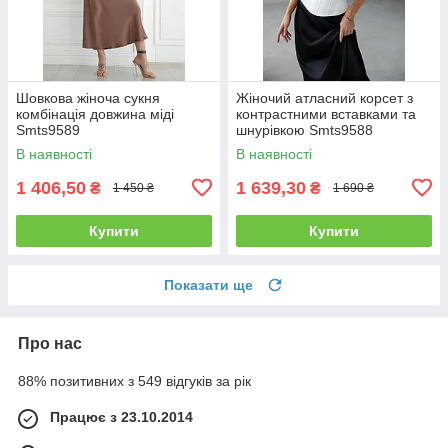
Шовкова жіноча сукня
Жіночий атласний корсет з
комбінація довжина міді
контрастними вставками та
Smts9589
шнурівкою Smts9588
В наявності
В наявності
1 406,50
1 639,30
₴
₴
1 450 ₴
1 690 ₴
Купити
Купити
Показати ще
Про нас
88% позитивних з 549 відгуків за рік
Працює з 23.10.2014