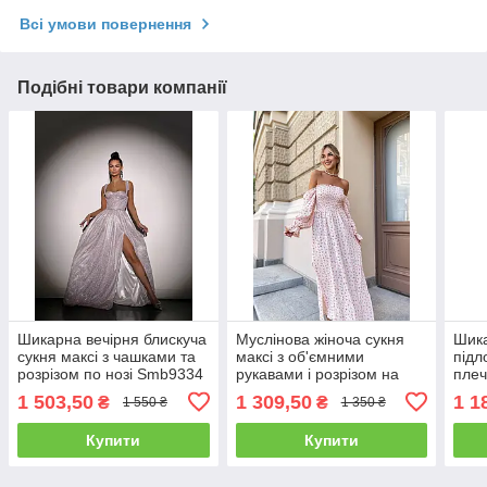
Всі умови повернення
Подібні товари компанії
Шикарна вечірня блискуча
Муслінова жіноча сукня
Шика
сукня максі з чашками та
максі з об'ємними
підл
розрізом по нозі Smb9334
рукавами і розрізом на
плеч
нозі в квітковий принт
нозі
1 503,50
1 309,50
1 1
₴
₴
1 550 ₴
1 350 ₴
Smv8621
Купити
Купити