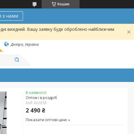
Кошик
я з нами
одні вихідний. Вашу заявку буде оброблено найближчим
Дніпро, Україна
В наявності
Оптом і в роздріб
Код:
Gv2658
2 490 ₴
Показати оптові ціни