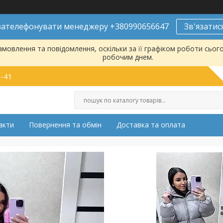
ателефонувати менеджеру +380990656647
Зв'язатис
мовлення та повідомлення, оскільки за її графіком роботи сьог
робочим днем.
9-41
акти
Повернення та обмін
Доставка та оплата