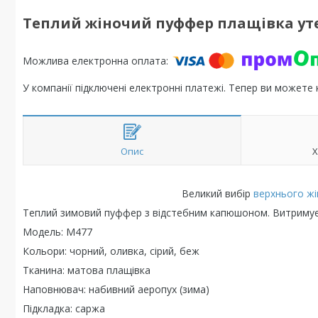
Теплий жіночий пуффер плащівка ут
У компанії підключені електронні платежі. Тепер ви можете
Опис
Х
Великий вибір
верхнього ж
Теплий зимовий пуффер з відстебним капюшоном. Витримує т
Модель: М477
Кольори: чорний, оливка, сірий, беж
Тканина: матова плащівка
Наповнювач: набивний аеропух (зима)
Підкладка: саржа