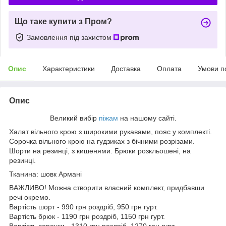
Що таке купити з Пром?
Замовлення під захистом
Опис
Характеристики
Доставка
Оплата
Умови п
Опис
Великий вибір
піжам
на нашому сайті.
Халат вільного крою з широкими рукавами, пояс у комплекті.
Сорочка вільного крою на гудзиках з бічними розрізами.
Шорти на резинці, з кишенями. Брюки розкльошені, на
резинці.
Тканина: шовк Армані
ВАЖЛИВО! Можна створити власний комплект, придбавши
речі окремо.
Вартість шорт - 990 грн роздріб, 950 грн гурт.
Вартість брюк - 1190 грн роздріб, 1150 грн гурт.
Вартість сорочки - 1310 грн роздріб, 1270 грн гурт.