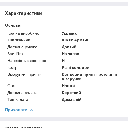
Характеристики
Основні
Країна виробник
Україна
Тип тканини
Шовк Армані
Довжина рукава
Довгий
Застібка
На запах
Наявність капюшона
Ні
Колір
Різні кольори
Візерунки і принти
Квітковий принт і рослинні
візерунки
Стан
Новий
Довжина халата
Короткий
Тип халата
Домашній
Приховати