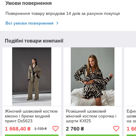
Умови повернення
Повернення товару впродовж 14 днів за рахунок покупця
Всі умови повернення
Подібні товари компанії
Жіночий шовковий костюм
Розкішний шовковий
Ефек
кімоно і брюки модний
жіночий костюм сорочка і
шовк
принт Ds5623
шорти KXf25
на з
ніжн
1 668,40
2 760
1 6
₴
₴
1 720 ₴