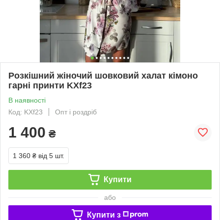
Розкішний жіночий шовковий халат кімоно
гарні принти KXf23
В наявності
Код: KXf23
Опт і роздріб
1 400
₴
1 360 ₴
від 5 шт.
Купити
або
Купити з