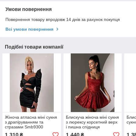
Умови повернення
Повернення товару впродовж 14 днів за рахунок покупця
Всі умови повернення
Подібні товари компанії
Жіноча атласна міні сукня
Блискуча жіноча міні сукня
Блис
з драпіруванням та
з люрексу корсетний верх
сукн
стразами Smb9300
і пишна спідниця
Smb9513
1 310
1 440
1 3
₴
₴