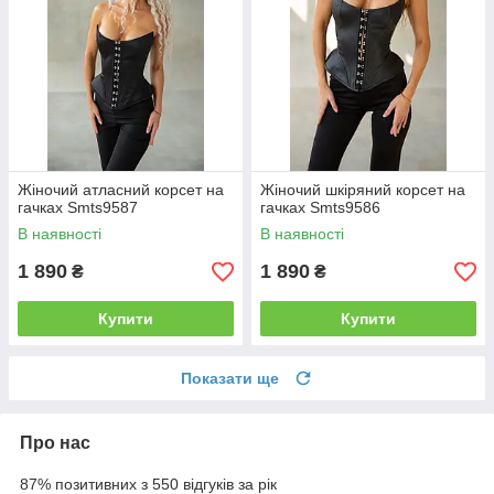
Жіночий атласний корсет на
Жіночий шкіряний корсет на
гачках Smts9587
гачках Smts9586
В наявності
В наявності
1 890
1 890
₴
₴
Купити
Купити
Показати ще
Про нас
87% позитивних з 550 відгуків за рік