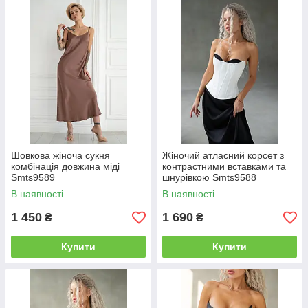
Шовкова жіноча сукня
Жіночий атласний корсет з
комбінація довжина міді
контрастними вставками та
Smts9589
шнурівкою Smts9588
В наявності
В наявності
1 450
1 690
₴
₴
Купити
Купити