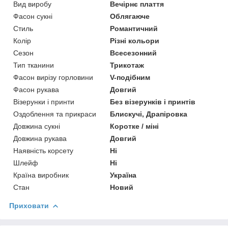
Вид виробу
Вечірнє плаття
Фасон сукні
Облягаюче
Стиль
Романтичний
Колір
Різні кольори
Сезон
Всесезонний
Тип тканини
Трикотаж
Фасон вирізу горловини
V-подібним
Фасон рукава
Довгий
Візерунки і принти
Без візерунків і принтів
Оздоблення та прикраси
Блискучі, Драпіровка
Довжина сукні
Коротке / міні
Довжина рукава
Довгий
Наявність корсету
Ні
Шлейф
Ні
Країна виробник
Україна
Стан
Новий
Приховати