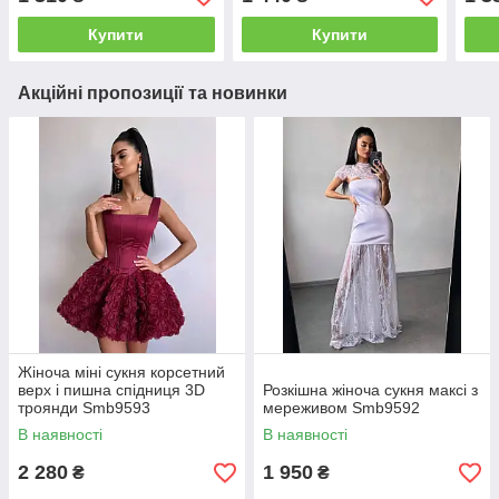
Купити
Купити
Акційні пропозиції та новинки
Жіноча міні сукня корсетний
верх і пишна спідниця 3D
Розкішна жіноча сукня максі з
троянди Smb9593
мереживом Smb9592
В наявності
В наявності
2 280
1 950
₴
₴