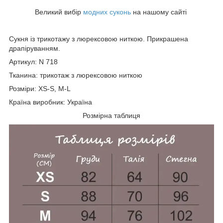
Великий вибір
модних суконь
на нашому сайті
Сукня із трикотажу з люрексовою ниткою. Прикрашена
драпіруванням.
Артикул: N 718
Тканина: трикотаж з люрексовою ниткою
Розміри: ХS-S, M-L
Країна виробник: Україна
Розмірна таблиця