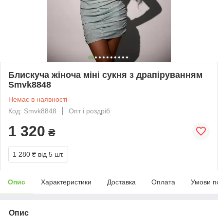
Блискуча жіноча міні сукня з драпіруванням
Smvk8848
Немає в наявності
Код: Smvk8848
Опт і роздріб
1 320
₴
1 280 ₴
від 5 шт.
Опис
Характеристики
Доставка
Оплата
Умови п
Опис