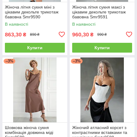
Жіноча літня сукня міні з
Жіноча літня сукня максі з
цікавим декольте трикотаж
цікавим декольте трикотаж
бавовна Smr9590
бавовна Smr9591
В наявності
В наявності
863,30
960,30
₴
₴
890 ₴
990 ₴
Купити
Купити
–3%
–3%
Шовкова жіноча сукня
Жіночий атласний корсет з
комбінація довжина міді
контрастними вставками та