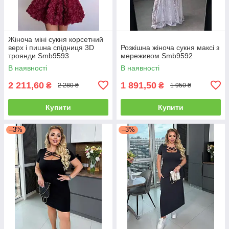
Жіноча міні сукня корсетний
верх і пишна спідниця 3D
Розкішна жіноча сукня максі з
троянди Smb9593
мереживом Smb9592
В наявності
В наявності
2 211,60
1 891,50
₴
₴
2 280 ₴
1 950 ₴
Купити
Купити
–3%
–3%