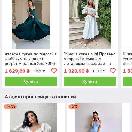
Атласна сукня до підлоги з
Жіноча сукня міді Прованс
Шика
глибоким декольте і
з коротким рукавом
сукн
розрізом на нозі Sms9056
ліхтариком і розрізом на
розр
нозі з креп жатки
1 629,60
1 328,90
1 5
₴
₴
1 680 ₴
1 370 ₴
Smslip8532
Купити
Купити
Акційні пропозиції та новинки
–20%
–3%