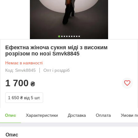
Ефектна жіноча сукня міді з високим
розрізом по нозі Smvk8845
Немає в наявності
Код: Smvk8845
Опт і роздріб
1 700
₴
1 650 ₴
від 5 шт.
Опис
Характеристики
Доставка
Оплата
Умови п
Опис