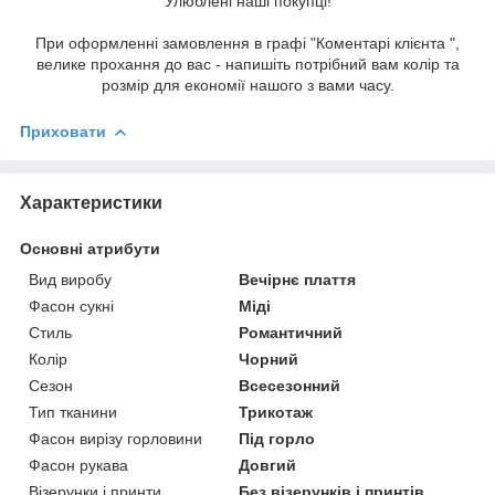
Улюблені наші покупці!
При оформленні замовлення в графі "Коментарі клієнта ",
велике прохання до вас - напишіть потрібний вам колір та
розмір для економії нашого з вами часу.
Приховати
Характеристики
Основні атрибути
Вид виробу
Вечірнє плаття
Фасон сукні
Міді
Стиль
Романтичний
Колір
Чорний
Сезон
Всесезонний
Тип тканини
Трикотаж
Фасон вирізу горловини
Під горло
Фасон рукава
Довгий
Візерунки і принти
Без візерунків і принтів