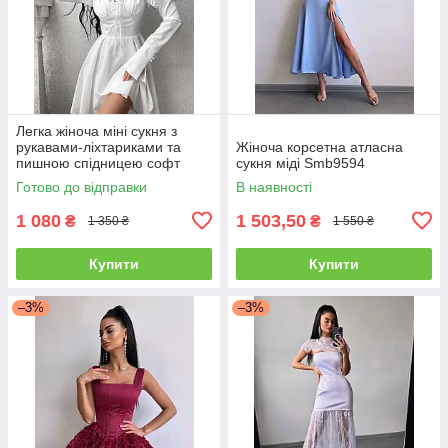
Легка жіноча міні сукня з
рукавами-ліхтариками та
Жіноча корсетна атласна
пишною спідницею софт
сукня міді Smb9594
Sms8406
Готово до відправки
В наявності
1 080
1 503,50
₴
₴
1 350 ₴
1 550 ₴
Купити
Купити
–3%
–3%