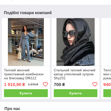
Подібні товари компанії
Теплий жіночий
Стильний теплий жіночий
Тепл
трикотажний комбінезон
капор утеплений хутром
міні
на блискавці Df6112
Shy231
рук
1 910,90
700
940
₴
₴
1 970 ₴
Купити
Купити
Про нас