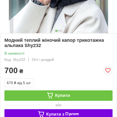
Модний теплий жіночий капор трикотажна
альпака Shy232
В наявності
Код: Shy232
Опт і роздріб
700
₴
670 ₴
від 5 шт.
Купити
або
Купити з