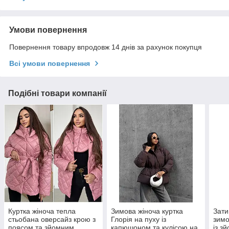
Умови повернення
Повернення товару впродовж 14 днів за рахунок покупця
Всі умови повернення
Подібні товари компанії
Куртка жіноча тепла
Зимова жіноча куртка
Зати
стьобана оверсайз крою з
Глорія на пуху із
зимо
поясом та зйомним
капюшоном та кулісою на
із з