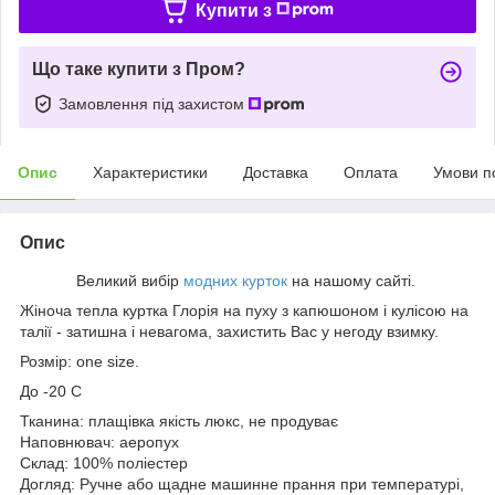
Купити з
Що таке купити з Пром?
Замовлення під захистом
Опис
Характеристики
Доставка
Оплата
Умови п
Опис
Великий вибір
модних курток
на нашому сайті.
Жіноча тепла куртка Глорія на пуху з капюшоном і кулісою на
талії - затишна і невагома, захистить Вас у негоду взимку.
Розмір: one size.
До -20 С
Тканина: плащівка якість люкс, не продуває
Наповнювач: аеропух
Склад: 100% поліестер
Догляд: Ручне або щадне машинне прання при температурі,