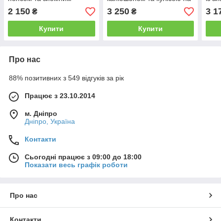
капюшоном Gsa1963
талії Gdi2609
Gv2
2 150
3 250
3 1
₴
₴
Купити
Купити
Про нас
88% позитивних з 549 відгуків за рік
Працює з 23.10.2014
м. Дніпро
Дніпро, Україна
Контакти
Сьогодні працює з 09:00 до 18:00
Показати весь графік роботи
Про нас
Контакти