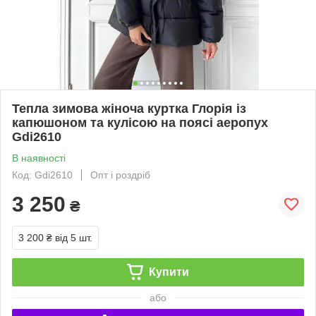
Тепла зимова жіноча куртка Глорія із
капюшоном та кулісою на поясі аеропух
Gdi2610
В наявності
Код: Gdi2610
Опт і роздріб
3 250
₴
3 200 ₴
від 5 шт.
Купити
або