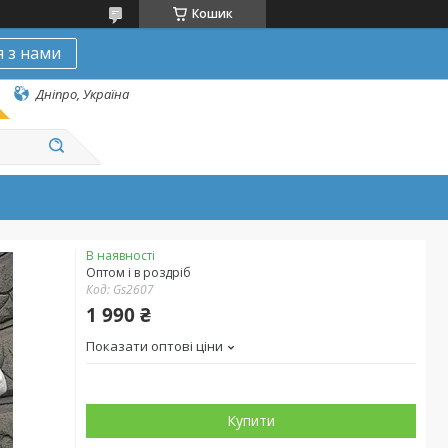
Кошик
я з нами
Дніпро, Україна
В наявності
Оптом і в роздріб
Код:
Gs2607
1 990 ₴
Показати оптові ціни
Купити