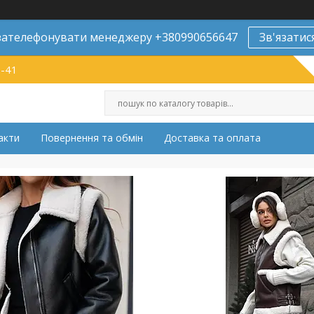
ателефонувати менеджеру +380990656647
Зв'язатис
9-41
акти
Повернення та обмін
Доставка та оплата