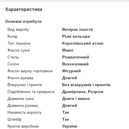
Характеристики
Основні атрибути
Вид виробу
Вечірнє плаття
Колір
Різні кольори
Тип тканини
Королівський атлас
Фасон сукні
Максі
Стиль
Романтичний
Сезон
Всесезонний
Фасон вирізу горловини
Фігурний
Фасон рукава
Довгий
Візерунки і принти
Без візерунків і принтів
Оздоблення та прикраси
Драпіровка, Розрізи
Довжина сукні
Довге / макси
Довжина рукава
Довгий
Наявність корсету
Так
Шлейф
Так
Країна виробник
Україна