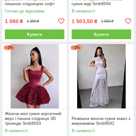
пишною спідницею софт
сукня міді Smb9594
Sms8406
Готово до відправки
В наявності
1 080
1 503,50
₴
₴
1 350 ₴
1 550 ₴
Купити
Купити
–3%
–3%
Жіноча міні сукня корсетний
верх і пишна спідниця 3D
Розкішна жіноча сукня максі з
троянди Smb9593
мереживом Smb9592
В наявності
В наявності