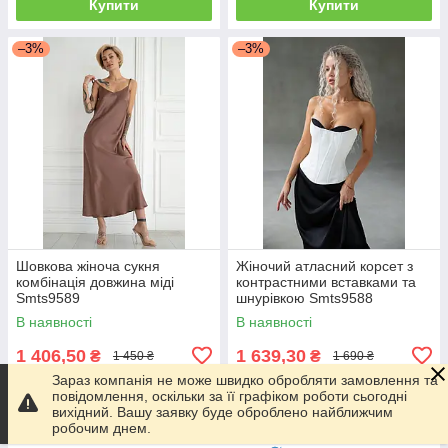
Купити
Купити
–3%
–3%
Шовкова жіноча сукня
Жіночий атласний корсет з
комбінація довжина міді
контрастними вставками та
Smts9589
шнурівкою Smts9588
В наявності
В наявності
1 406,50
1 639,30
₴
₴
1 450 ₴
1 690 ₴
Зараз компанія не може швидко обробляти замовлення та
повідомлення, оскільки за її графіком роботи сьогодні
Купити
Купити
вихідний. Вашу заявку буде оброблено найближчим
робочим днем.