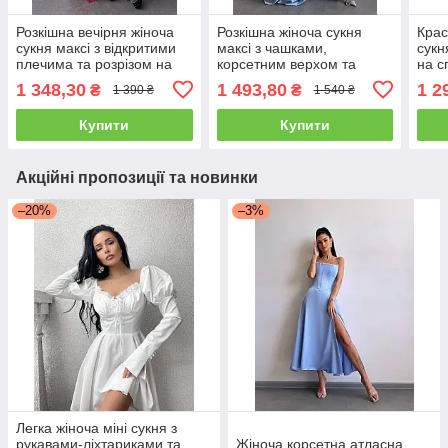
Розкішна вечірня жіноча
Розкішна жіноча сукня
Крас
сукня максі з відкритими
максі з чашками,
сукн
плечима та розрізом на
корсетним верхом та
на с
спідниці Smb8180
розрізом на спідниці
спід
1 348,30
1 493,80
1 2
₴
₴
1 390 ₴
1 540 ₴
Smb9037
Smb
Купити
Купити
Акційні пропозиції та новинки
–20%
–3%
Легка жіноча міні сукня з
рукавами-ліхтариками та
Жіноча корсетна атласна