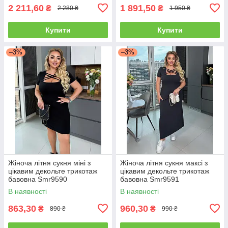
2 211,60
1 891,50
₴
₴
2 280 ₴
1 950 ₴
Купити
Купити
–3%
–3%
Жіноча літня сукня міні з
Жіноча літня сукня максі з
цікавим декольте трикотаж
цікавим декольте трикотаж
бавовна Smr9590
бавовна Smr9591
В наявності
В наявності
863,30
960,30
₴
₴
890 ₴
990 ₴