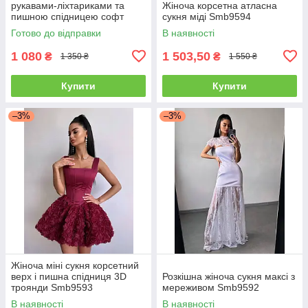
рукавами-ліхтариками та
Жіноча корсетна атласна
пишною спідницею софт
сукня міді Smb9594
Sms8406
Готово до відправки
В наявності
1 080
1 503,50
₴
₴
1 350 ₴
1 550 ₴
Купити
Купити
–3%
–3%
Жіноча міні сукня корсетний
верх і пишна спідниця 3D
Розкішна жіноча сукня максі з
троянди Smb9593
мереживом Smb9592
В наявності
В наявності