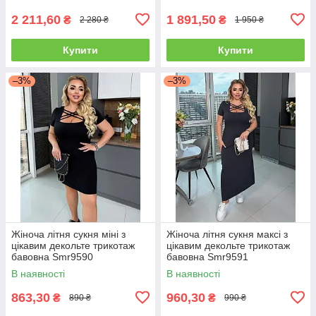
2 211,60
1 891,50
₴
₴
2 280 ₴
1 950 ₴
Купити
Купити
–3%
–3%
Жіноча літня сукня міні з
Жіноча літня сукня максі з
цікавим декольте трикотаж
цікавим декольте трикотаж
бавовна Smr9590
бавовна Smr9591
В наявності
В наявності
863,30
960,30
₴
₴
890 ₴
990 ₴