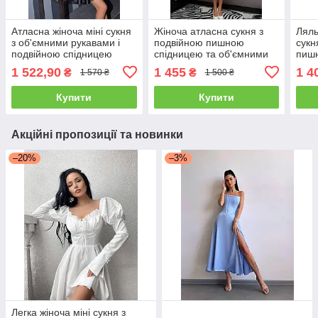
Атласна жіноча міні сукня
Жіноча атласна сукня з
Ляль
з об'ємними рукавами і
подвійною пишною
сукн
подвійною спідницею
спідницею та об'ємними
пишн
Sms9273
рукавами Sms9261
об'є
1 522,90
1 455
1 4
₴
₴
1 570 ₴
1 500 ₴
Sms
Купити
Купити
Акційні пропозиції та новинки
–20%
–3%
Легка жіноча міні сукня з