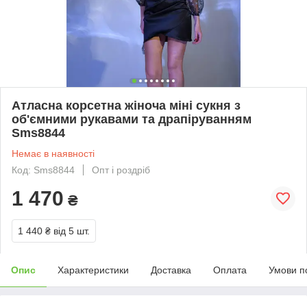
Атласна корсетна жіноча міні сукня з
об'ємними рукавами та драпіруванням
Sms8844
Немає в наявності
Код: Sms8844
Опт і роздріб
1 470
₴
1 440 ₴
від 5 шт.
Опис
Характеристики
Доставка
Оплата
Умови п