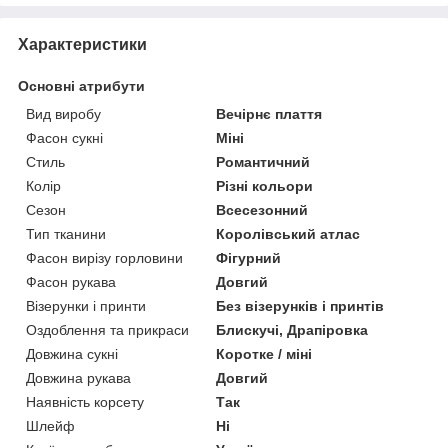
Характеристики
Основні атрибути
Вид виробу
Вечірнє плаття
Фасон сукні
Міні
Стиль
Романтичний
Колір
Різні кольори
Сезон
Всесезонний
Тип тканини
Королівський атлас
Фасон вирізу горловини
Фігурний
Фасон рукава
Довгий
Візерунки і принти
Без візерунків і принтів
Оздоблення та прикраси
Блискучі, Драпіровка
Довжина сукні
Коротке / міні
Довжина рукава
Довгий
Наявність корсету
Так
Шлейф
Ні