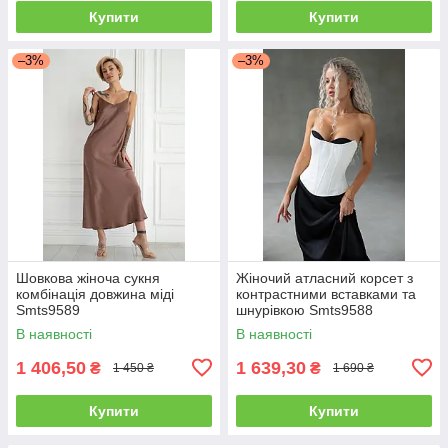
Купити
Купити
–3%
–3%
Шовкова жіноча сукня
Жіночий атласний корсет з
комбінація довжина міді
контрастними вставками та
Smts9589
шнурівкою Smts9588
В наявності
В наявності
1 406,50
1 639,30
₴
₴
1 450 ₴
1 690 ₴
Купити
Купити