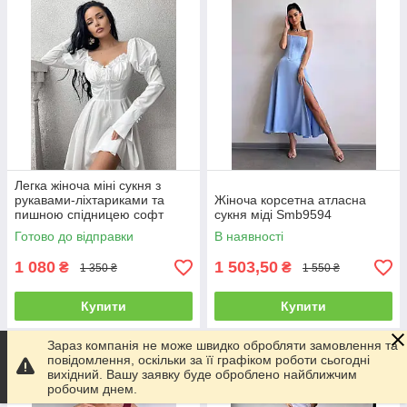
Легка жіноча міні сукня з
рукавами-ліхтариками та
Жіноча корсетна атласна
пишною спідницею софт
сукня міді Smb9594
Sms8406
Готово до відправки
В наявності
1 080
1 503,50
₴
₴
1 350 ₴
1 550 ₴
Купити
Купити
Зараз компанія не може швидко обробляти замовлення та
–3%
–3%
повідомлення, оскільки за її графіком роботи сьогодні
вихідний. Вашу заявку буде оброблено найближчим
робочим днем.