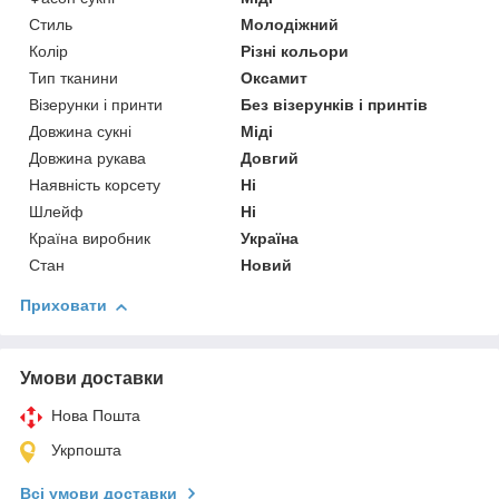
Стиль
Молодіжний
Колір
Різні кольори
Тип тканини
Оксамит
Візерунки і принти
Без візерунків і принтів
Довжина сукні
Міді
Довжина рукава
Довгий
Наявність корсету
Ні
Шлейф
Ні
Країна виробник
Україна
Стан
Новий
Приховати
Умови доставки
Нова Пошта
Укрпошта
Всі умови доставки