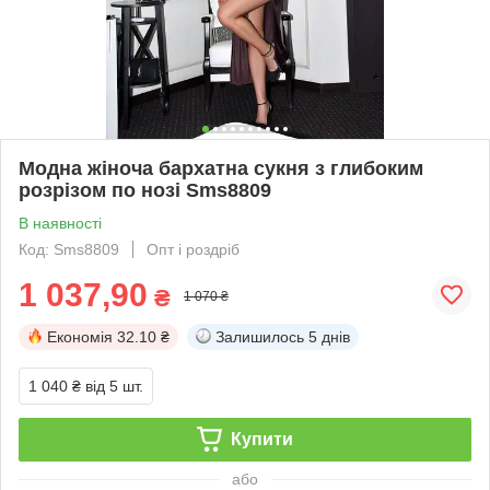
Модна жіноча бархатна сукня з глибоким
розрізом по нозі Sms8809
В наявності
Код: Sms8809
Опт і роздріб
1 037,90
₴
1 070 ₴
Економія
32.10 ₴
Залишилось
5 днів
1 040 ₴
від 5 шт.
Купити
або