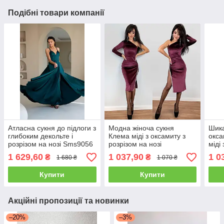
Подібні товари компанії
Атласна сукня до підлоги з
Модна жіноча сукня
Шика
глибоким декольте і
Клема міді з оксамиту з
окса
розрізом на нозі Sms9056
розрізом на нозі
міді
Smmk7868
деко
1 629,60
1 037,90
1 0
₴
₴
1 680 ₴
1 070 ₴
Smb
Купити
Купити
Акційні пропозиції та новинки
–20%
–3%