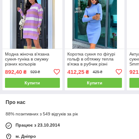
Модна жіноча в'язана
Коротка сукня по фігурі
Акту
сукня-туніка в смужку
гольф в обтяжку тепла
сукн
різних кольорів
в'язка в рубчик різні
Smm
Smmod7684
кольори Smnor6699
892,40
412,25
921
₴
₴
920 ₴
425 ₴
Купити
Купити
Про нас
88% позитивних з 549 відгуків за рік
Працює з 23.10.2014
м. Дніпро