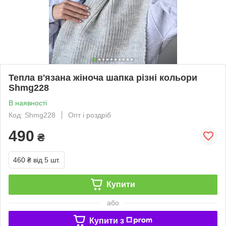
Тепла в'язана жіноча шапка різні кольори
Shmg228
В наявності
Код: Shmg228
Опт і роздріб
490
₴
460 ₴
від 5 шт.
Купити
або
Купити з