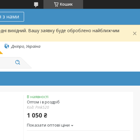
Кошик
я з нами
одні вихідний. Вашу заявку буде оброблено найближчим
Дніпро, Україна
В наявності
Оптом і в роздріб
Код:
Pmk520
1 050 ₴
Показати оптові ціни