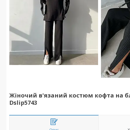
Жіночий в'язаний костюм кофта на бл
Dslip5743
Опис
Х