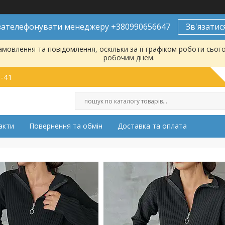
ателефонувати менеджеру +380990656647
Зв'язатис
мовлення та повідомлення, оскільки за її графіком роботи сьог
робочим днем.
9-41
акти
Повернення та обмін
Доставка та оплата