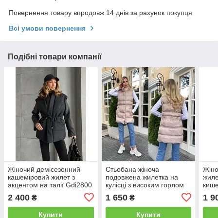
Повернення товару впродовж 14 днів за рахунок покупця
Всі умови повернення
Подібні товари компанії
Жіночий демісезонний
Стьобана жіноча
Жіно
кашеміровий жилет з
подовжена жилетка на
жиле
акцентом на талії Gdi2800
кулісці з високим горлом
кише
Gv2470
Gf2
2 400
1 650
1 9
₴
₴
Купити
Купити