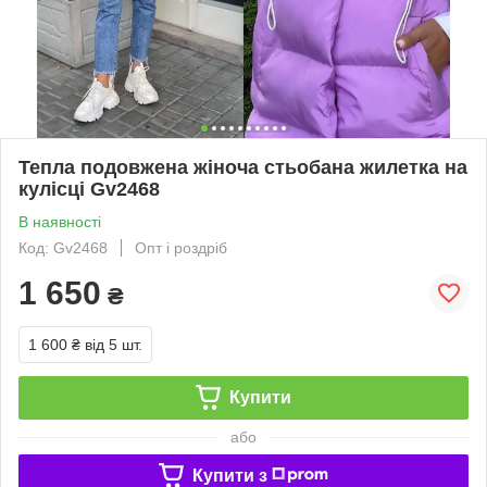
Тепла подовжена жіноча стьобана жилетка на
кулісці Gv2468
В наявності
Код: Gv2468
Опт і роздріб
1 650
₴
1 600 ₴
від 5 шт.
Купити
або
Купити з