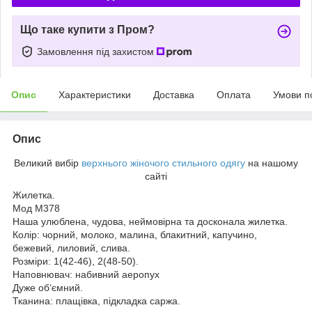
Що таке купити з Пром?
Замовлення під захистом
Опис
Характеристики
Доставка
Оплата
Умови п
Опис
Великий вибір
верхнього жіночого стильного одягу
на нашому
сайті
Жилетка.
Мод М378
Наша улюблена, чудова, неймовірна та досконала жилетка.
Колір: чорний, молоко, малина, блакитний, капучино,
бежевий, лиловий, слива.
Розміри: 1(42-46), 2(48-50).
Наповнювач: набивний аеропух
Дуже об‘ємний.
Тканина: плащівка, підкладка саржа.