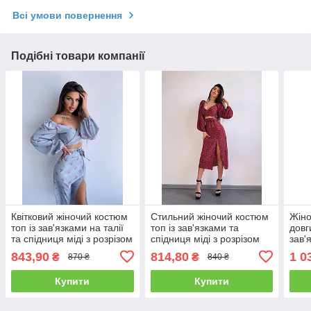
Всі умови повернення
Подібні товари компанії
Квітковий жіночий костюм
Стильний жіночий костюм
Жіно
топ із зав'язками на талії
топ із зав'язками та
довг
та спідниця міді з розрізом
спідниця міді з розрізом
зав'
із софту Kb1647
Kb1779
спід
843,90
814,80
1 0
₴
₴
870 ₴
840 ₴
Kb1
Купити
Купити