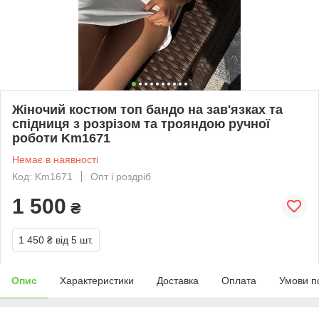
Жіночий костюм топ бандо на зав'язках та
спідниця з розрізом та трояндою ручної
роботи Km1671
Немає в наявності
Код: Km1671
Опт і роздріб
1 500
₴
1 450 ₴
від 5 шт.
Опис
Характеристики
Доставка
Оплата
Умови п