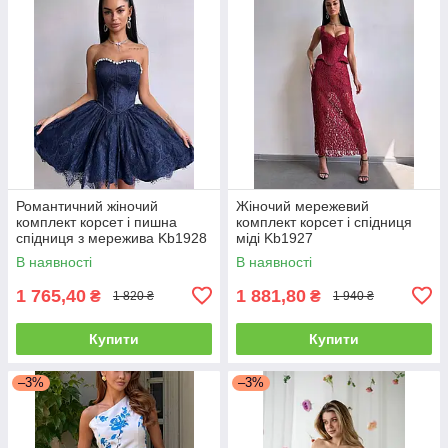
Романтичний жіночий
Жіночий мережевий
комплект корсет і пишна
комплект корсет і спідниця
спідниця з мережива Kb1928
міді Kb1927
В наявності
В наявності
1 765,40
1 881,80
₴
₴
1 820 ₴
1 940 ₴
Купити
Купити
–3%
–3%