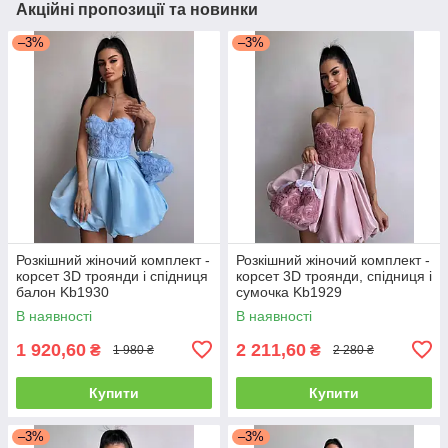
Акційні пропозиції та новинки
–3%
–3%
Розкішний жіночий комплект -
Розкішний жіночий комплект -
корсет 3D троянди і спідниця
корсет 3D троянди, спідниця і
балон Kb1930
сумочка Kb1929
В наявності
В наявності
1 920,60
2 211,60
₴
₴
1 980 ₴
2 280 ₴
Купити
Купити
–3%
–3%