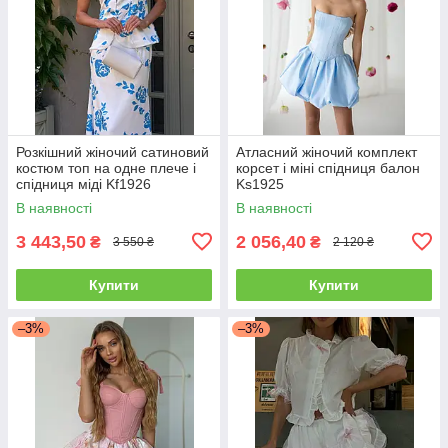
Розкішний жіночий сатиновий
Атласний жіночий комплект
костюм топ на одне плече і
корсет і міні спідниця балон
спідниця міді Kf1926
Ks1925
В наявності
В наявності
3 443,50
2 056,40
₴
₴
3 550 ₴
2 120 ₴
Купити
Купити
–3%
–3%