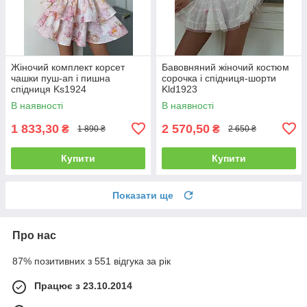
Жіночий комплект корсет
Бавовняний жіночий костюм
чашки пуш-ап і пишна
сорочка і спідниця-шорти
спідниця Ks1924
Kld1923
В наявності
В наявності
1 833,30
2 570,50
₴
₴
1 890 ₴
2 650 ₴
Купити
Купити
Показати ще
Про нас
87% позитивних з 551 відгука за рік
Працює з 23.10.2014