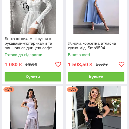
Легка жіноча міні сукня з
рукавами-ліхтариками та
Жіноча корсетна атласна
пишною спідницею софт
сукня міді Smb9594
Sms8406
Готово до відправки
В наявності
1 080
1 503,50
₴
₴
1 350 ₴
1 550 ₴
Купити
Купити
–3%
–3%