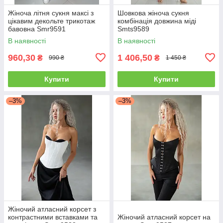
Жіноча літня сукня максі з
Шовкова жіноча сукня
цікавим декольте трикотаж
комбінація довжина міді
бавовна Smr9591
Smts9589
В наявності
В наявності
960,30
1 406,50
₴
₴
990 ₴
1 450 ₴
Купити
Купити
–3%
–3%
Жіночий атласний корсет з
контрастними вставками та
Жіночий атласний корсет на