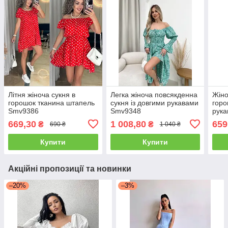
Літня жіноча сукня в
Легка жіноча повсякденна
Жіно
горошок тканина штапель
сукня із довгими рукавами
горо
Smv9386
Smv9348
рук
669,30
1 008,80
659
₴
₴
690 ₴
1 040 ₴
Купити
Купити
Акційні пропозиції та новинки
–20%
–3%