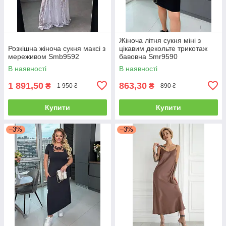
Жіноча літня сукня міні з
Розкішна жіноча сукня максі з
цікавим декольте трикотаж
мереживом Smb9592
бавовна Smr9590
В наявності
В наявності
1 891,50
863,30
₴
₴
1 950 ₴
890 ₴
Купити
Купити
–3%
–3%