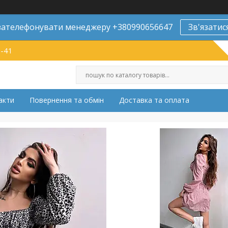
ателефонувати менеджеру +380990656647
Зв'язатис
9-41
акти
Повернення та обмін
Доставка та оплата