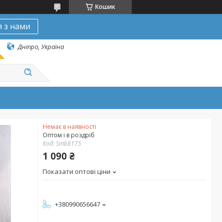
Кошик
я з нами
Дніпро, Україна
Немає в наявності
Оптом і в роздріб
Код:
Smb8175
1 090 ₴
Показати оптові ціни
+380990656647