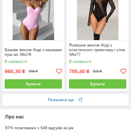
Розкішне жіноче боді з
Базове жіноче боді з чашками
еластичного трикотажу і сітки
пуш-ап Sfts78
Sfts77
В наявності
В наявності
960,30
795,40
₴
₴
990 ₴
820 ₴
Купити
Купити
Показати ще
Про нас
87% позитивних з 548 відгуків за рік