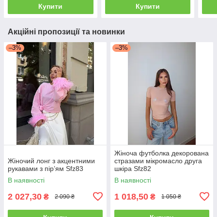
Купити
Купити
Акційні пропозиції та новинки
–3%
–3%
Жіноча футболка декорована
Жіночий лонг з акцентними
стразами мікромасло друга
рукавами з пірʼям Sfz83
шкіра Sfz82
В наявності
В наявності
2 027,30
1 018,50
₴
₴
2 090 ₴
1 050 ₴