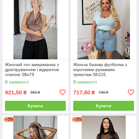
Жіночий топ американка з
Жіноча базова футболка з
драпіруванням і відкритою
короткими рукавами
спиною Sfts79
трикотаж Sfr215
В наявності
В наявності
921,50
717,80
₴
₴
950 ₴
740 ₴
Купити
Купити
–3%
–3%