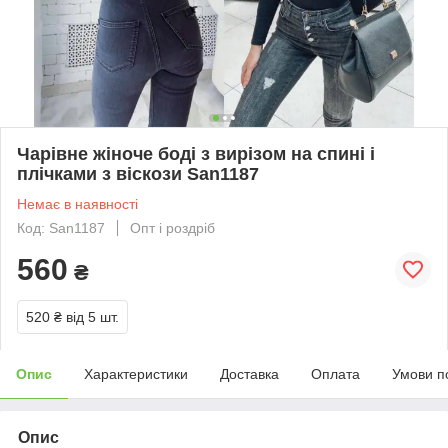
Чарівне жіноче боді з вирізом на спині і
плічками з віскози San1187
Немає в наявності
Код: San1187
Опт і роздріб
560
₴
520 ₴
від 5 шт.
Опис
Характеристики
Доставка
Оплата
Умови п
Опис