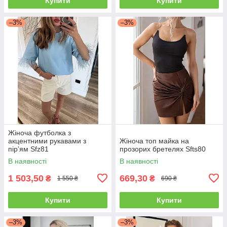
Купити
Купити
–3%
–3%
Жіноча футболка з
акцентними рукавами з
Жіноча топ майка на
пірʼям Sfz81
прозорих бретелях Sfts80
В наявності
В наявності
1 503,50
669,30
₴
₴
1 550 ₴
690 ₴
Купити
Купити
–3%
–3%