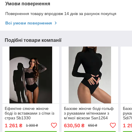
Умови повернення
Повернення товару впродовж 14 днів за рахунок покупця
Всі умови повернення
Подібні товари компанії
Ефектне сяюче жіноче
Базове жіноче боді-гольф
Базо
боді із вставками з сітки із
з рукавами мітенками з
рука
страз Sb1330
м'якої віскози San1264
Sdi7
1 261
630,50
1 2
₴
₴
1 300 ₴
650 ₴