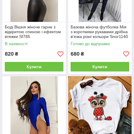
Боді Вішня жіноче гарне з
Базова жіноча футболка Мія
відкритою спиною і ефектом
з короткими рукавами дрібна
втяжки Sf785
в'язка різні кольори Snor1140
В наявності
Готово до відправки
820
680
₴
₴
Купити
Купити