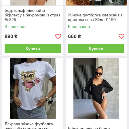
Боді гольф жіночий із
біфлексу з бахромою із страз
Жіноча футболка оверсайз з
Ss325
принтом сова Sfmod1190
В наявності
В наявності
890
660
₴
₴
Купити
Купити
Яскрава жіноча футболка
оверсайз із принтом сова
Ефектне жіноче боді з