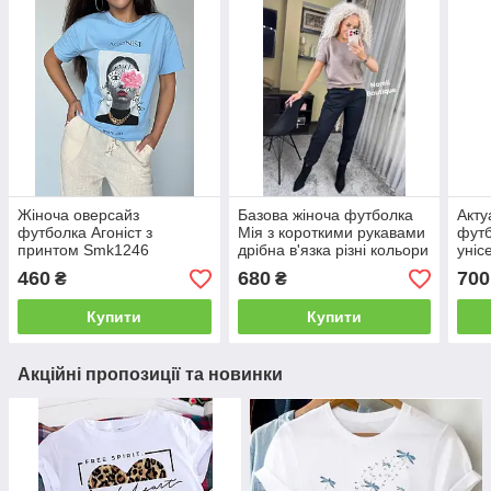
Жіноча оверсайз
Базова жіноча футболка
Акту
футболка Агоніст з
Мія з короткими рукавами
футб
принтом Smk1246
дрібна в'язка різні кольори
уніс
Snor1140
виши
460
680
700
₴
₴
Sfm
Купити
Купити
Акційні пропозиції та новинки