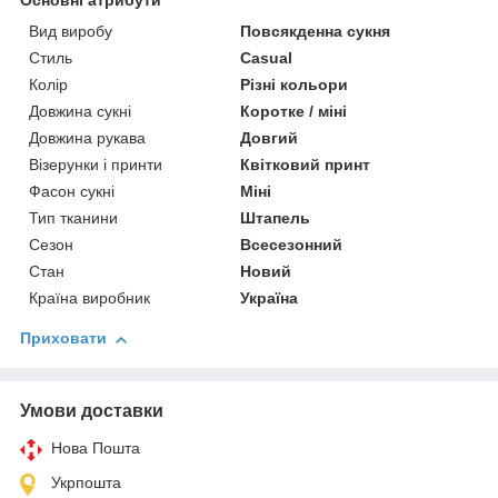
Основні атрибути
Вид виробу
Повсякденна сукня
Стиль
Casual
Колір
Різні кольори
Довжина сукні
Коротке / міні
Довжина рукава
Довгий
Візерунки і принти
Квітковий принт
Фасон сукні
Міні
Тип тканини
Штапель
Сезон
Всесезонний
Стан
Новий
Країна виробник
Україна
Приховати
Умови доставки
Нова Пошта
Укрпошта