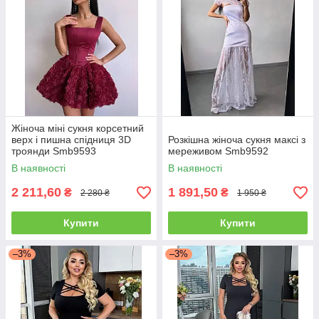
Жіноча міні сукня корсетний
верх і пишна спідниця 3D
Розкішна жіноча сукня максі з
троянди Smb9593
мереживом Smb9592
В наявності
В наявності
2 211,60
1 891,50
₴
₴
2 280 ₴
1 950 ₴
Купити
Купити
–3%
–3%