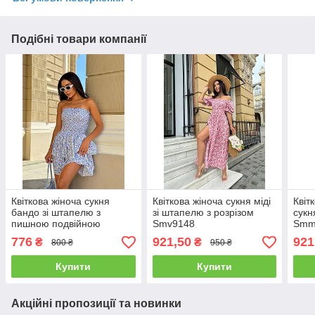
Подібні товари компанії
Квіткова жіноча сукня
Квіткова жіноча сукня міді
Квіт
бандо зі штапелю з
зі штапелю з розрізом
сукн
пишною подвійною
Smv9148
Smm
спідницею Smv9340
776
921,50
921
₴
₴
800 ₴
950 ₴
Купити
Купити
Акційні пропозиції та новинки