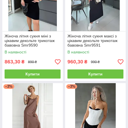
Жіноча літня сукня міні з
Жіноча літня сукня максі з
цікавим декольте трикотаж
цікавим декольте трикотаж
бавовна Smr9590
бавовна Smr9591
В наявності
В наявності
863,30
960,30
₴
₴
890 ₴
990 ₴
Купити
Купити
–3%
–3%