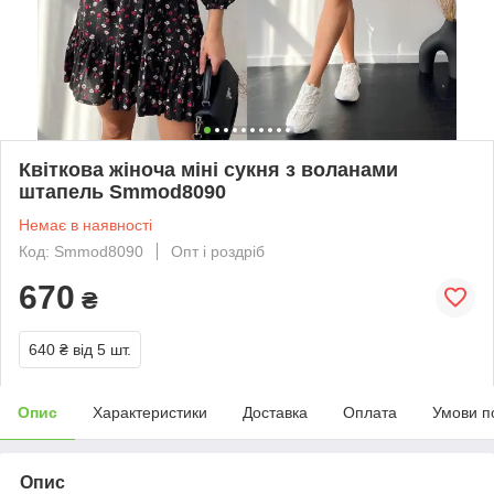
Квіткова жіноча міні сукня з воланами
штапель Smmod8090
Немає в наявності
Код: Smmod8090
Опт і роздріб
670
₴
640 ₴
від 5 шт.
Опис
Характеристики
Доставка
Оплата
Умови п
Опис