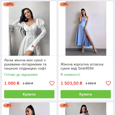
–20%
–3%
Легка жіноча міні сукня з
рукавами-ліхтариками та
Жіноча корсетна атласна
пишною спідницею софт
сукня міді Smb9594
Sms8406
Готово до відправки
В наявності
1 080
1 503,50
₴
₴
1 350 ₴
1 550 ₴
Купити
Купити
–3%
–3%