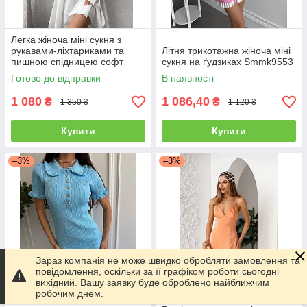
Легка жіноча міні сукня з
рукавами-ліхтариками та
Літня трикотажна жіноча міні
пишною спідницею софт
сукня на ґудзиках Smmk9553
Sms8406
Готово до відправки
В наявності
1 080
1 086,40
₴
₴
1 350 ₴
1 120 ₴
Купити
Купити
–3%
–3%
Зараз компанія не може швидко обробляти замовлення та
повідомлення, оскільки за її графіком роботи сьогодні
вихідний. Вашу заявку буде оброблено найближчим
робочим днем.