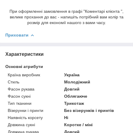
При оформленні замовлення в графі "Коментарі клієнта ",
велике прохання до вас - напишіть потрібний вам колір та
розмір для економії нашого з вами часу.
Приховати
Характеристики
Основні атрибути
Країна виробник
Україна
Стиль
Молодіжний
Фасон рукава
Довгий
Фасон сукні
Облягаюче
Тип тканини
Трикотаж
Візерунки і принти
Без візерунків і принтів
Наявність корсету
Ні
Довжина сукні
Коротке / міні
Довжина рукава
Довгий