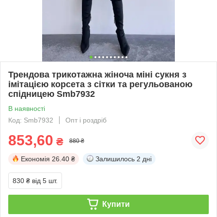
Трендова трикотажна жіноча міні сукня з
імітацією корсета з сітки та регульованою
спідницею Smb7932
В наявності
Код: Smb7932
Опт і роздріб
853,60
₴
880 ₴
Економія
26.40 ₴
Залишилось
2 дні
830 ₴
від 5 шт.
Купити