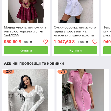
Модна жіноча міні сукня з
Сукня-сорочка міні жіноча
Тепл
імітацією корсета з сітки
гарна з корсетом на
міні
Smb9255
кісточках зі шнурівкою та
рук
об'ємними
950,60
1 047,60
940
₴
₴
980 ₴
1 080 ₴
рукавами Smb5298
Купити
Купити
Акційні пропозиції та новинки
–20%
–3%