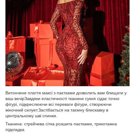
Витончене плаття максі з паєтками дозволить вам блищати у
ваш вечірЗавдяки еластичності тканини сукня сідає точно
фігурі, підкреслюючи всі переваги фігури, створюючи
жіночний силует.Застібається на таємну блискавку в
центральному шві спинки.
Тканина: стрейчева сітка розшита паєтками, трикотажна
підкладка