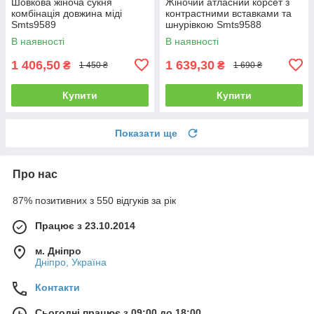
Шовкова жіноча сукня
Жіночий атласний корсет з
комбінація довжина міді
контрастними вставками та
Smts9589
шнурівкою Smts9588
В наявності
В наявності
1 406,50
1 639,30
₴
₴
1 450 ₴
1 690 ₴
Купити
Купити
Показати ще
Про нас
87% позитивних з 550 відгуків за рік
Працює з 23.10.2014
м. Дніпро
Дніпро, Україна
Контакти
Сьогодні працює з 09:00 до 18:00