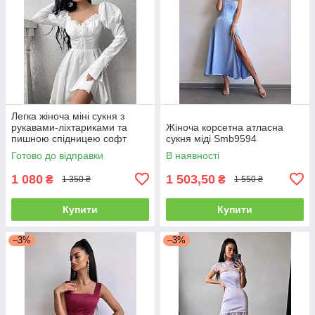
Легка жіноча міні сукня з
рукавами-ліхтариками та
Жіноча корсетна атласна
пишною спідницею софт
сукня міді Smb9594
Sms8406
Готово до відправки
В наявності
1 080
1 503,50
₴
₴
1 350 ₴
1 550 ₴
Купити
Купити
–3%
–3%