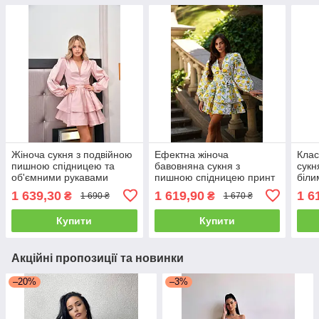
Жіноча сукня з подвійною
Ефектна жіноча
Клас
пишною спідницею та
бавовняна сукня з
сукн
об'ємними рукавами
пишною спідницею принт
біл
Sms9262
лимони Sms9549
Sms
1 639,30
1 619,90
1 6
₴
₴
1 690 ₴
1 670 ₴
Купити
Купити
Акційні пропозиції та новинки
–20%
–3%