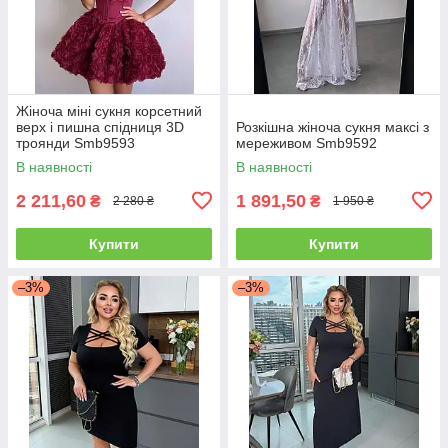
Жіноча міні сукня корсетний
верх і пишна спідниця 3D
Розкішна жіноча сукня максі з
троянди Smb9593
мереживом Smb9592
В наявності
В наявності
2 211,60
1 891,50
₴
₴
2 280 ₴
1 950 ₴
Купити
Купити
–3%
–3%