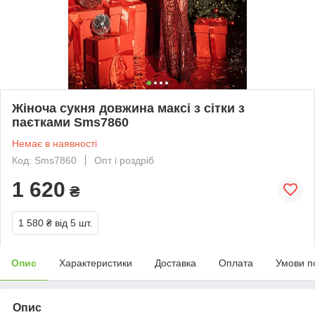
Жіноча сукня довжина максі з сітки з
паєтками Sms7860
Немає в наявності
Код: Sms7860
Опт і роздріб
1 620
₴
1 580 ₴
від 5 шт.
Опис
Характеристики
Доставка
Оплата
Умови п
Опис