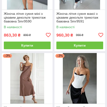
Жіноча літня сукня міні з
Жіноча літня сукня максі з
цікавим декольте трикотаж
цікавим декольте трикотаж
бавовна Smr9590
бавовна Smr9591
В наявності
В наявності
863,30
960,30
₴
₴
890 ₴
990 ₴
Купити
Купити
–3%
–3%