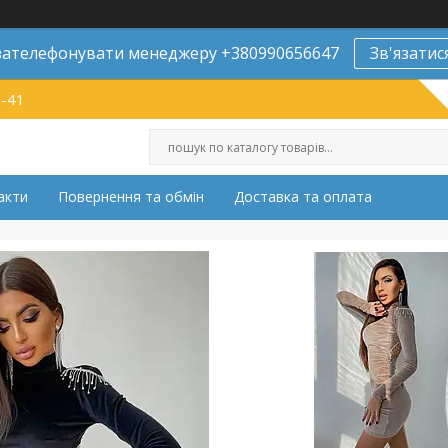
ателефонувати менеджеру +380990656647
Зв'язатис
9-41
акти
Повернення та обмін
Доставка та оплата