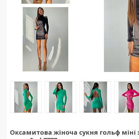
Оксамитова жіноча сукня гольф міні