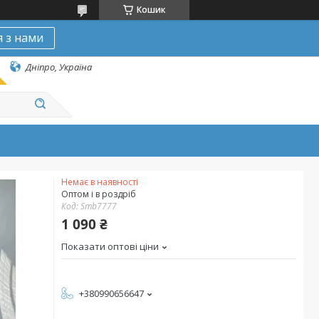
Кошик
я з нами
Дніпро, Україна
Немає в наявності
Оптом і в роздріб
Код:
Smb7777
1 090 ₴
Показати оптові ціни
+380990656647