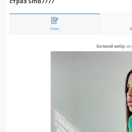
страз Smb7777
Опис
Х
Великий вибір
мо