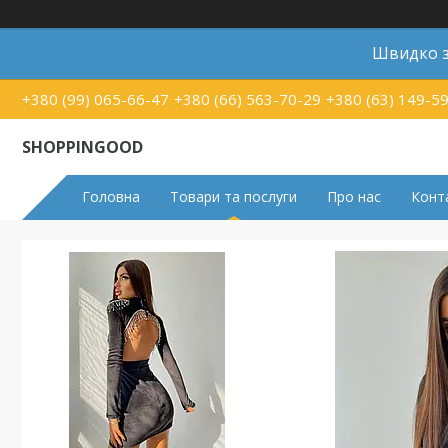
Швидко з
+380 (99) 065-66-47
+380 (66) 563-70-29
+380 (63) 149-5
SHOPPINGOOD
Головна
Товари та послуги
Про нас
Конт