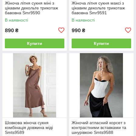
Жіноча літня сукня міні з
Жіноча літня сукня максі з
цікавим декольте трикотаж
цікавим декольте трикотаж
бавовна Smr9590
бавовна Smr9591
В наявності
В наявності
890
990
₴
₴
Купити
Купити
Шовкова жіноча сукня
Жіночий атласний корсет з
комбінація довжина міді
контрастними вставками та
Smts9589
шнурівкою Smts9588