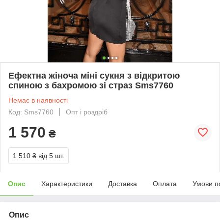
Ефектна жіноча міні сукня з відкритою
спиною з бахромою зі страз Sms7760
Немає в наявності
Код: Sms7760
Опт і роздріб
1 570
₴
1 510 ₴
від 5 шт.
Опис
Характеристики
Доставка
Оплата
Умови п
Опис