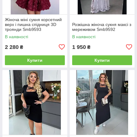
Жіноча міні сукня корсетний
верх і пишна спідниця 3D
Розкішна жіноча сукня максі з
троянди Smb9593
мереживом Smb9592
В наявності
В наявності
2 280
1 950
₴
₴
Купити
Купити