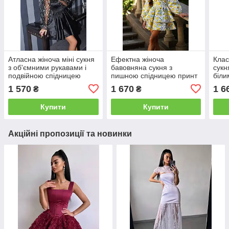
Атласна жіноча міні сукня
Ефектна жіноча
Клас
з об'ємними рукавами і
бавовняна сукня з
сукн
подвійною спідницею
пишною спідницею принт
біл
Sms9273
лимони Sms9549
Sms
1 570
1 670
1 6
₴
₴
Купити
Купити
Акційні пропозиції та новинки