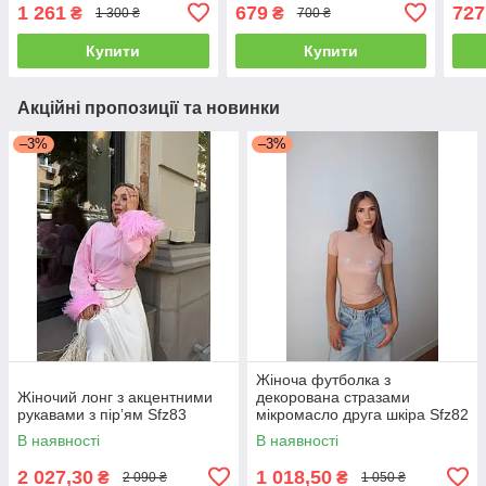
1 261
679
727
₴
₴
1 300 ₴
700 ₴
Купити
Купити
Акційні пропозиції та новинки
–3%
–3%
Жіноча футболка з
Жіночий лонг з акцентними
декорована стразами
рукавами з пірʼям Sfz83
мікромасло друга шкіра Sfz82
В наявності
В наявності
2 027,30
1 018,50
₴
₴
2 090 ₴
1 050 ₴