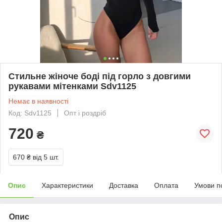
Стильне жіноче боді під горло з довгими
рукавами мітенками Sdv1125
Немає в наявності
Код: Sdv1125
Опт і роздріб
720
₴
670 ₴
від 5 шт.
Опис
Характеристики
Доставка
Оплата
Умови п
Опис