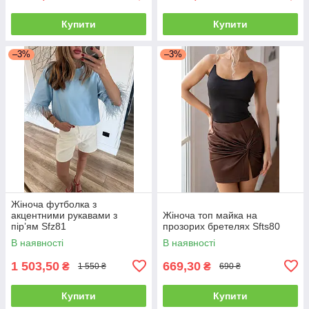
Купити
Купити
–3%
–3%
Жіноча футболка з
акцентними рукавами з
Жіноча топ майка на
пірʼям Sfz81
прозорих бретелях Sfts80
В наявності
В наявності
1 503,50
669,30
₴
₴
1 550 ₴
690 ₴
Купити
Купити