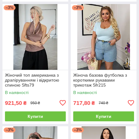
–3%
–3%
Жіночий топ американка з
Жіноча базова футболка з
драпіруванням і відкритою
короткими рукавами
спиною Sfts79
трикотаж Sfr215
В наявності
В наявності
921,50
717,80
₴
₴
950 ₴
740 ₴
Купити
Купити
–3%
–3%