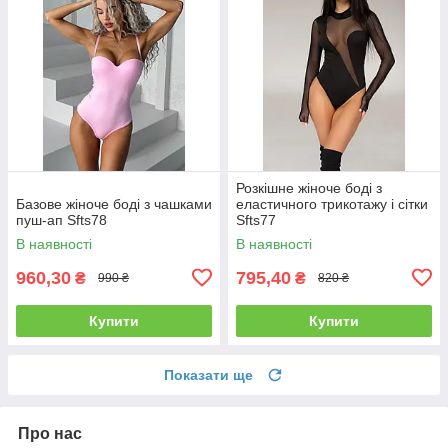
Розкішне жіноче боді з
Базове жіноче боді з чашками
еластичного трикотажу і сітки
пуш-ап Sfts78
Sfts77
В наявності
В наявності
960,30
795,40
₴
₴
990 ₴
820 ₴
Купити
Купити
Показати ще
Про нас