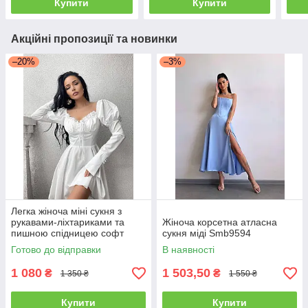
Купити
Купити
Акційні пропозиції та новинки
–20%
–3%
Легка жіноча міні сукня з
рукавами-ліхтариками та
Жіноча корсетна атласна
пишною спідницею софт
сукня міді Smb9594
Sms8406
Готово до відправки
В наявності
1 080
1 503,50
₴
₴
1 350 ₴
1 550 ₴
Купити
Купити