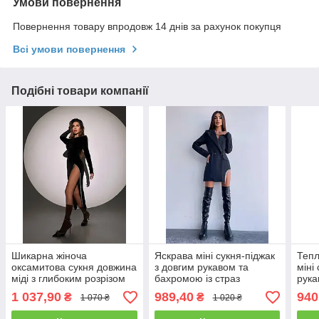
Умови повернення
Повернення товару впродовж 14 днів за рахунок покупця
Всі умови повернення
Подібні товари компанії
Шикарна жіноча
Яскрава міні сукня-піджак
Тепл
оксамитова сукня довжина
з довгим рукавом та
міні
міді з глибоким розрізом
бахромою із страз
рук
декорованим стразами
Smb7699
1 037,90
989,40
940
₴
₴
1 070 ₴
1 020 ₴
Smb9271