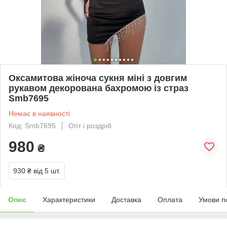
Оксамитова жіноча сукня міні з довгим
рукавом декорована бахромою із страз
Smb7695
Немає в наявності
Код: Smb7695
Опт і роздріб
980
₴
930 ₴
від 5 шт.
Опис
Характеристики
Доставка
Оплата
Умови п