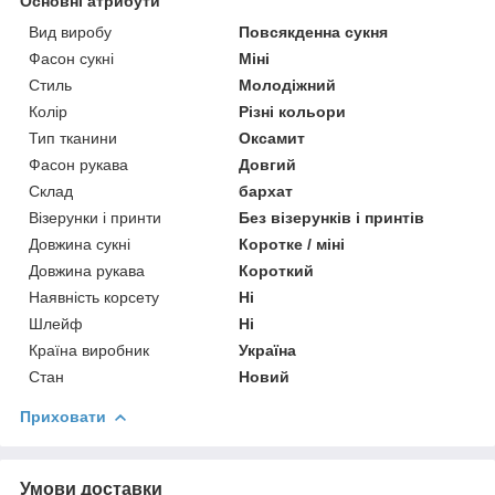
Основні атрибути
Вид виробу
Повсякденна сукня
Фасон сукні
Міні
Стиль
Молодіжний
Колір
Різні кольори
Тип тканини
Оксамит
Фасон рукава
Довгий
Склад
бархат
Візерунки і принти
Без візерунків і принтів
Довжина сукні
Коротке / міні
Довжина рукава
Короткий
Наявність корсету
Ні
Шлейф
Ні
Країна виробник
Україна
Стан
Новий
Приховати
Умови доставки