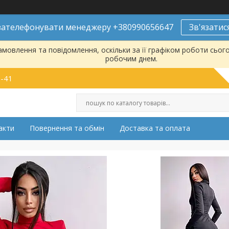
ателефонувати менеджеру +380990656647
Зв'язатис
мовлення та повідомлення, оскільки за її графіком роботи сьог
робочим днем.
9-41
акти
Повернення та обмін
Доставка та оплата