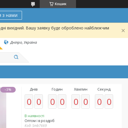
Кошик
я з нами
одні вихідний. Вашу заявку буде оброблено найближчим
Дніпро, Україна
Днів
Годин
Хвилин
Секунд
–3%
0
0
0
0
0
0
0
0
В наявності
Оптом і в роздріб
Код:
Smb7669